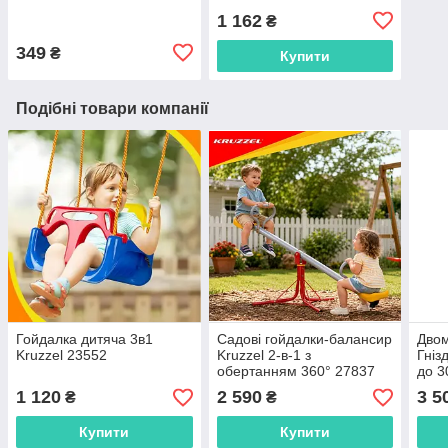
1 162
₴
349
₴
Купити
Подібні товари компанії
Гойдалка дитяча 3в1
Садові гойдалки-балансир
Двом
Kruzzel 23552
Kruzzel 2-в-1 з
Гні
обертанням 360° 27837
до 3
для 
1 120
2 590
3 5
₴
₴
Купити
Купити