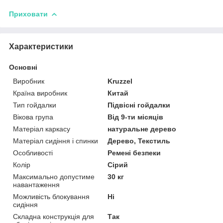
Приховати
Характеристики
Основні
Виробник
Kruzzel
Країна виробник
Китай
Тип гойдалки
Підвісні гойдалки
Вікова група
Від 9-ти місяців
Матеріал каркасу
натуральне дерево
Матеріал сидіння і спинки
Дерево, Текстиль
Особливості
Ремені безпеки
Колір
Сірий
Максимально допустиме
30 кг
навантаження
Можливість блокування
Ні
сидіння
Складна конструкція для
Так