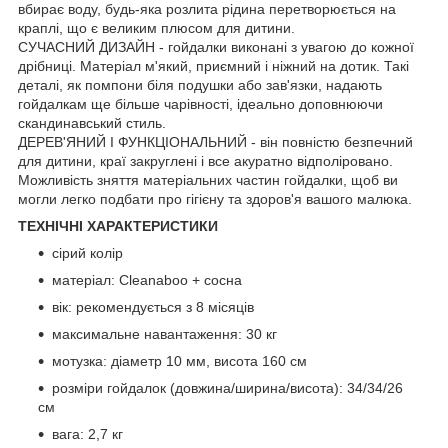
вбирає воду, будь-яка розлита рідина перетворюється на
краплі, що є великим плюсом для дитини.
СУЧАСНИЙ ДИЗАЙН - гойдалки виконані з увагою до кожної
дрібниці. Матеріал м'який, приємний і ніжний на дотик. Такі
деталі, як помпони біля подушки або зав'язки, надають
гойдалкам ще більше чарівності, ідеально доповнюючи
скандинавський стиль.
ДЕРЕВ'ЯНИЙ І ФУНКЦІОНАЛЬНИЙ - він повністю безпечний
для дитини, краї закруглені і все акуратно відполіровано.
Можливість зняття матеріальних частин гойдалки, щоб ви
могли легко подбати про гігієну та здоров'я вашого малюка.
ТЕХНІЧНІ ХАРАКТЕРИСТИКИ
сірий колір
матеріал: Cleanaboo + сосна
вік: рекомендується з 8 місяців
максимальне навантаження: 30 кг
мотузка: діаметр 10 мм, висота 160 см
розміри гойдалок (довжина/ширина/висота): 34/34/26
см
вага: 2,7 кг