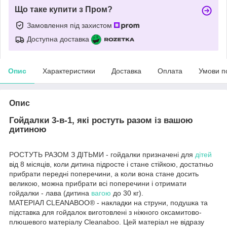
Що таке купити з Пром?
Замовлення під захистом
Доступна доставка
Опис
Характеристики
Доставка
Оплата
Умови п
Опис
Гойдалки 3-в-1, які ростуть разом із вашою
дитиною
РОСТУТЬ РАЗОМ З ДІТЬМИ - гойдалки призначені для
дітей
від 8 місяців, коли дитина підросте і стане стійкою, достатньо
прибрати передні поперечини, а коли вона стане досить
великою, можна прибрати всі поперечини і отримати
гойдалки - лава (дитина
вагою
до 30 кг).
МАТЕРІАЛ CLEANABOO® - накладки на струни, подушка та
підставка для гойдалок виготовлені з ніжного оксамитово-
плюшевого матеріалу Cleanaboo. Цей матеріал не відразу