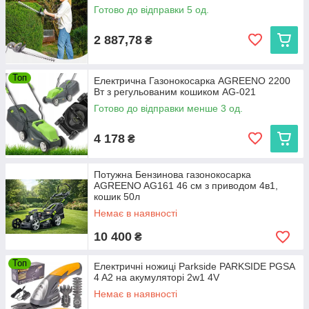
Готово до відправки 5 од.
2 887,78
₴
Топ
Електрична Газонокосарка AGREENO 2200
Вт з регульованим кошиком AG-021
Готово до відправки менше 3 од.
4 178
₴
Потужна Бензинова газонокосарка
AGREENO AG161 46 см з приводом 4в1,
кошик 50л
Немає в наявності
10 400
₴
Топ
Електричні ножиці Parkside PARKSIDE PGSA
4 A2 на акумуляторі 2w1 4V
Немає в наявності