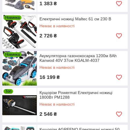
1 383
₴
Новинка
Електричні ножиці Maltec 61 см 230 В
Немає в наявності
2 726
₴
Новинка
Акумуляторна газонокосарка 1200м 8Ah
Kanwod 40V 37см KGALM-4037
Немає в наявності
16 199
₴
Топ
Кущорізи Powermat Електричні ножиці
1800Вт PM1288
Немає в наявності
2 546
₴
Кущорізи AGREENO Електричні ножиці 50