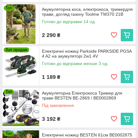
Топ
Акумуляторна коса, електрокоса, тримердля
трави, догляд газону Toolme TM370 21В
Готово до відправки 14 од.
2 290
₴
Хит продаж
Електричні ножиці Parkside PARKSIDE PGSA
4 A2 на акумуляторі 2w1 4V
Готово до відправки менше 3 од.
1 189
₴
Топ
Акумуляторна Електрокоса Тример для
трави BESTEN BE-2869 / BE0002869
Під замовлення
3 192
₴
Топ
Електричні ножиці BESTEN 61см BE0002875