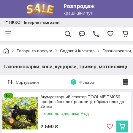
"ТІККО" Інтернет-магазин
Товари та послуги
Садовий інвентар
Газонокосарки,
Газонокосарки, коси, кущорізи, тример, мотоножиці
Сортування
0
Фільтри
Топ
Акумуляторний секатор TOOLME TM050
професійні електроножиці, обрізка гілок до
25 мм
Готово до відправки 9 од.
2 590
₴