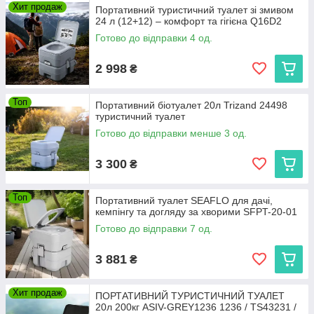
Хит продаж
Портативний туристичний туалет зі змивом
24 л (12+12) – комфорт та гігієна Q16D2
Готово до відправки 4 од.
2 998
₴
Топ
Портативний біотуалет 20л Trizand 24498
туристичний туалет
Готово до відправки менше 3 од.
3 300
₴
Топ
Портативний туалет SEAFLO для дачі,
кемпінгу та догляду за хворими SFPT-20-01
Готово до відправки 7 од.
3 881
₴
Хит продаж
ПОРТАТИВНИЙ ТУРИСТИЧНИЙ ТУАЛЕТ
20л 200кг ASIV-GREY1236 1236 / TS43231 /