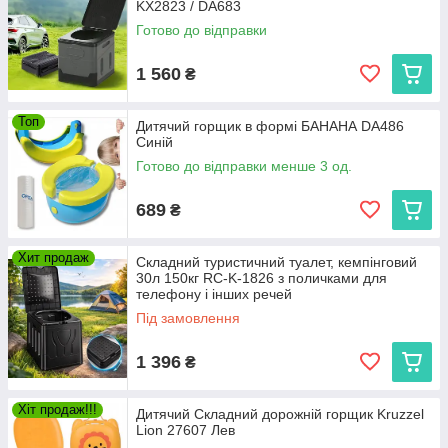
KX2823 / DA683
Готово до відправки
1 560
₴
Топ
Дитячий горщик в формі БАНАНА DA486
Синій
Готово до відправки менше 3 од.
689
₴
Хит продаж
Складний туристичний туалет, кемпінговий
30л 150кг RC-K-1826 з поличками для
телефону і інших речей
Під замовлення
1 396
₴
Хіт продаж!!!
Дитячий Складний дорожній горщик Kruzzel
Lion 27607 Лев