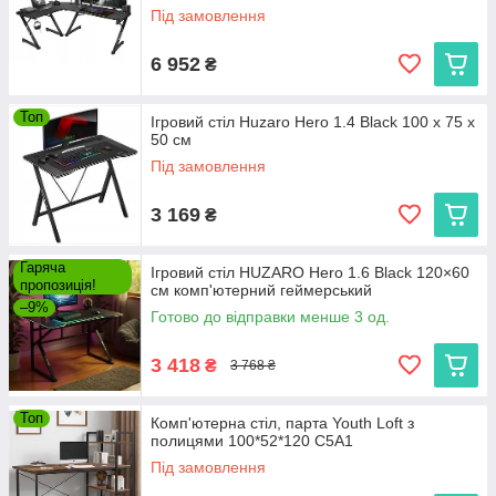
Під замовлення
6 952
₴
Топ
Ігровий стіл Huzaro Hero 1.4 Black 100 x 75 x
50 см
Під замовлення
3 169
₴
Гаряча
Ігровий стіл HUZARO Hero 1.6 Black 120×60
пропозиція!
см комп'ютерний геймерський
–9%
Готово до відправки менше 3 од.
3 418
₴
3 768 ₴
Топ
Комп'ютерна стіл, парта Youth Loft з
полицями 100*52*120 C5A1
Під замовлення