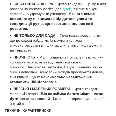
БАГАТОЩАСОВА ІГРА
- круглі гойдалки - це ідея для
розваги на свіжому повітрі для
дітей
, які вже можуть
самостійно утримувати рівновагу.
У нього немає
опори, тому він вимагає від дитини уваги та
координації рухів, що позитивно вплине на її
розвиток.
НЕ ТОЛЬКО ДЛЯ САДА
- Хоча назва вказує на те,
що це садові гойдалки, їх можна з успіхом
використовувати і в інших місцях, в тому числі
дома и
на террасе.
ПРОЧНІСТЬ
- Малі гойдалки виготовлені з пластику
хорошого якості, який відрізняється своєю
міцністю. Нейлонова
мотузка
Садові гойдалки також
міцні і довговічні, тому вони можуть прослужити довше,
тим більше, що їх
максимальне навантаження
становить 150 кілограмів.
ЛЕГСЬКІ І МАЛЕНЬКІ РОЗМЕРИ
- круглі гойдалки
маленькі і легені.
Він не займає багато місця і може
бути легко захований
, Коли не використовується, або
взятий з собою.
ТЕХНІЧНІ ХАРАКТЕРИСКИ: