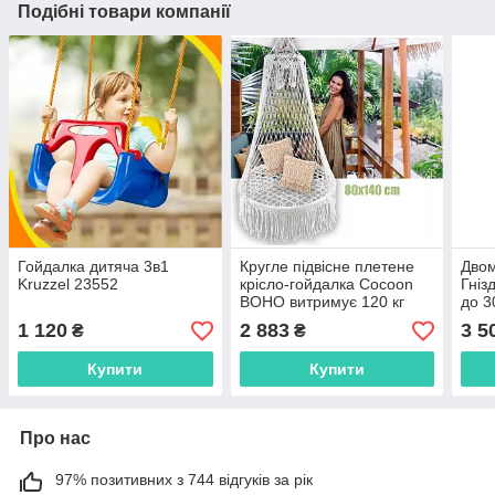
Подібні товари компанії
Гойдалка дитяча 3в1
Кругле підвісне плетене
Двом
Kruzzel 23552
крісло-гойдалка Cocoon
Гні
BOHO витримує 120 кг
до 3
HK4
для 
1 120
2 883
3 5
₴
₴
Купити
Купити
Про нас
97% позитивних з 744 відгуків за рік