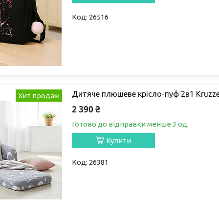
26516
Дитяче плюшеве крісло-пуф 2в1 Kruzze
Хит продаж
2 390 ₴
Готово до відправки менше 3 од.
Купити
26381