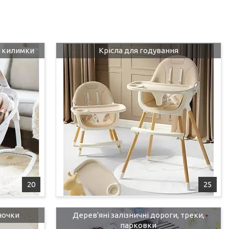
і килимки
Крісла для годування
20
25
ночки
Дерев'яні залізничні дороги, треки,
парковки