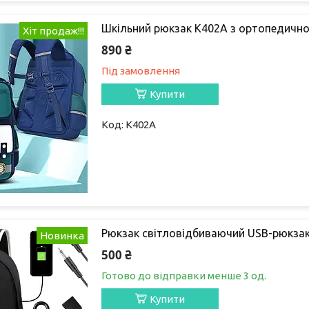
Шкільний рюкзак K402A з ортопедично
Хіт продаж!!!
890 ₴
Під замовлення
Купити
K402A
Рюкзак світловідбиваючий USB-рюкзак 
Новинка
500 ₴
Готово до відправки менше 3 од.
Купити