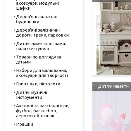
аксесуари, модульні
шафки
Дерев'яні лялькові
будиночки
Дерев'яні залізничні
дороги, треки, парковки
Дитячі намети, вігвами,
палатки-тунелі
Товари по догляду за
дітьми
Набори для малювання,
аксесуари для творчості
Гвинтівки, пістолети
Дитячі намети, 
Дитячі музичні
інструменти
Активні та настільні ігри,
футбол, баскетбол,
аерохокей та інші
Іграшки