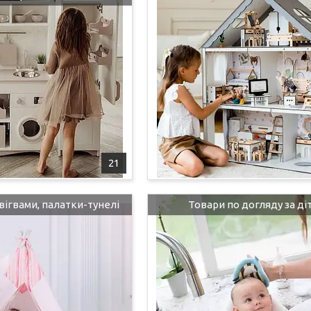
21
вігвами, палатки-тунелі
Товари по догляду за ді