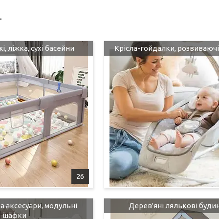
т
і, ліжка, сухі басейни
Крісла-гойдалки, розвиваюч
26
та аксесуари, модульні
Дерев'яні лялькові буди
шафки