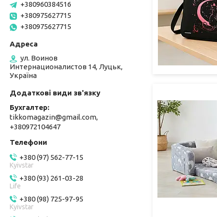
+380960384516
+380975627715
+380975627715
ул. Воинов
Интернационалистов 14, Луцьк,
Україна
Бухгалтер
tikkomagazin@gmail.com,
+380972104647
+380 (97) 562-77-15
Kyivstar
+380 (93) 261-03-28
Life
+380 (98) 725-97-95
Kyivstar