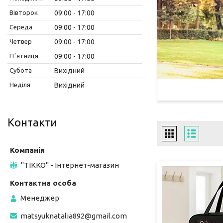
Вівторок
09:00
17:00
Середа
09:00
17:00
Четвер
09:00
17:00
Пʼятниця
09:00
17:00
Субота
Вихідний
Неділя
Вихідний
Контакти
"ТІККО" - Інтернет-магазин
Менеджер
matsyuknatalia892@gmail.com