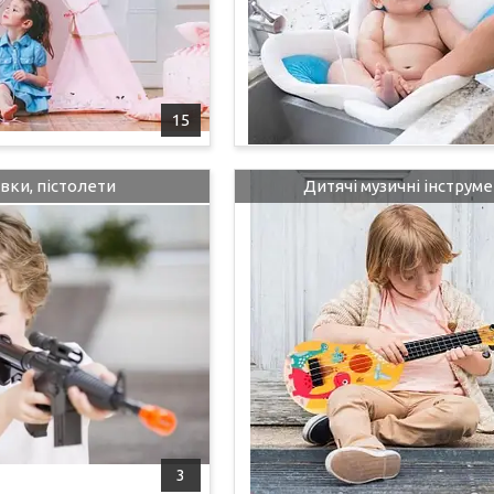
15
вки, пістолети
Дитячі музичні інструм
3