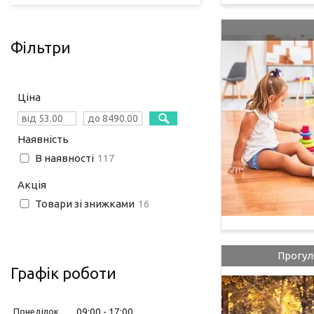
Фільтри
Ціна
Наявність
В наявності
117
Акція
Товари зі знижками
16
Прогул
Графік роботи
Понеділок
09:00
17:00