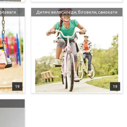
 розваги
Дитячі велосипеди, біговели, самокати
19
19
и