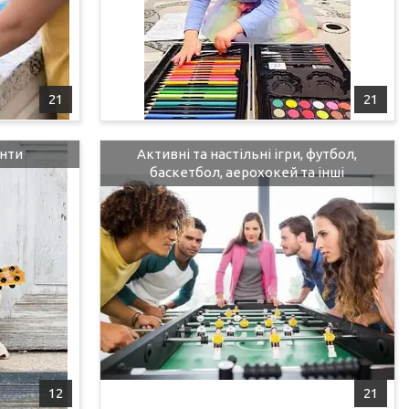
21
21
енти
Активні та настільні ігри, футбол,
баскетбол, аерохокей та інші
12
21