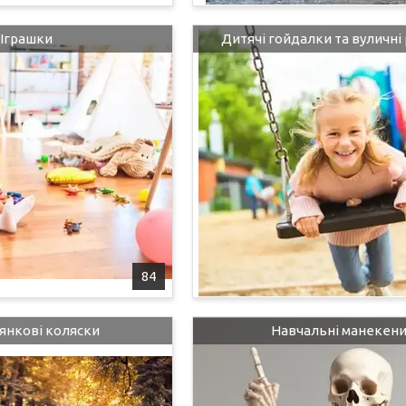
Іграшки
Дитячі гойдалки та вуличні
84
янкові коляски
Навчальні манекен