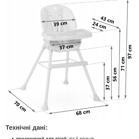
Технічні дані:
призначений для дітей:
від 6 місяців,