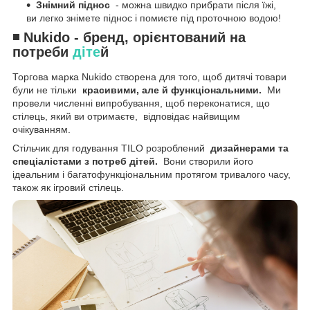
Знімний піднос
- можна швидко прибрати після їжі,
ви легко знімете піднос і помиєте під проточною водою!
◾ Nukido - бренд, орієнтований на
потреби
діте
й
Торгова марка Nukido створена для того, щоб дитячі товари
були не тільки
красивими, але й функціональними.
Ми
провели численні випробування, щоб переконатися, що
стілець, який ви отримаєте,
відповідає найвищим
очікуванням.
Стільчик для годування TILO розроблений
дизайнерами та
спеціалістами з потреб дітей.
Вони створили його
ідеальним і багатофункціональним протягом тривалого часу,
також як ігровий стілець.