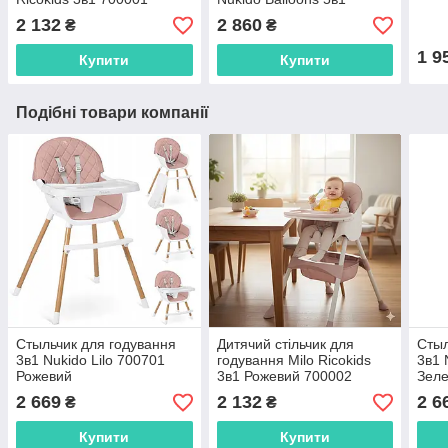
730102
2 132
2 860
₴
₴
1 9
Купити
Купити
Подібні товари компанії
Стыльчик для годування
Дитячий стільчик для
Стыл
3в1 Nukido Lilo 700701
годування Milo Ricokids
3в1 
Рожевий
3в1 Рожевий 700002
Зел
2 669
2 132
2 6
₴
₴
Купити
Купити