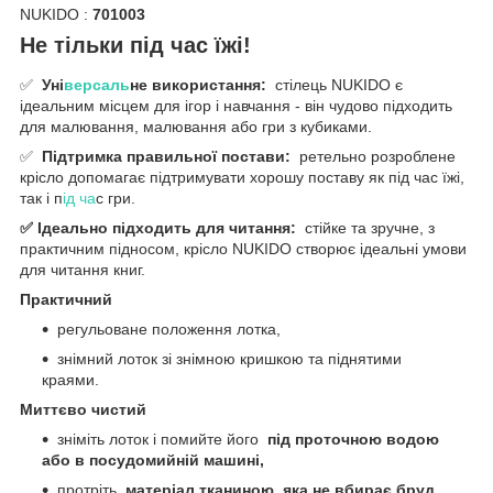
NUKIDO :
701003
Не тільки під час їжі!
✅
Уні
версаль
не використання:
стілець NUKIDO є
ідеальним місцем для ігор і навчання - він чудово підходить
для малювання, малювання або гри з кубиками.
✅
Підтримка правильної постави:
ретельно розроблене
крісло допомагає підтримувати хорошу поставу як під час їжі,
так і п
ід ча
с гри.
✅ Ідеально підходить для читання:
стійке та зручне, з
практичним підносом, крісло NUKIDO створює ідеальні умови
для читання книг.
Практичний
регульоване положення лотка,
знімний лоток зі знімною кришкою та піднятими
краями.
Миттєво чистий
зніміть лоток і помийте його
під проточною водою
або в посудомийній машині,
протріть
матеріал тканиною, яка не вбирає бруд.