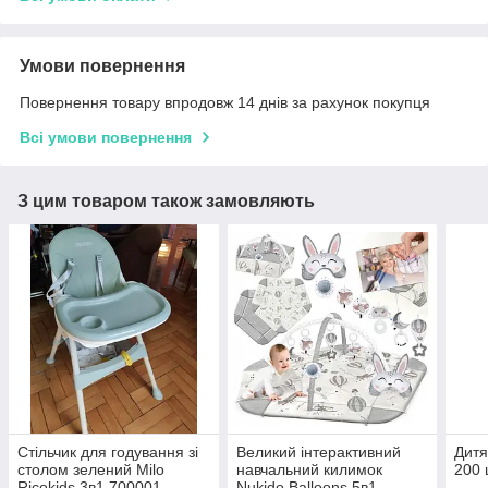
Умови повернення
Повернення товару впродовж 14 днів за рахунок покупця
Всі умови повернення
З цим товаром також замовляють
Стільчик для годування зі
Великий інтерактивний
Дитя
столом зелений Milo
навчальний килимок
200 
Ricokids 3в1 700001
Nukido Balloons 5в1