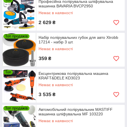
Топ
Професійна полірувальна шліфувальна
машинка BAVARIA BVCP2950
Немає в наявності
2 629
₴
Топ продажів
Набір полірувальних губок для авто Xtrobb
17214 - набір 3 шт.
Немає в наявності
359
₴
Топ
Ексцентрикова полірувальна машина
KRAFT&DELE KD3023
Немає в наявності
3 535
₴
Топ продажів
Автомобільний полірувальник MASTIFF
машинка шліфувальна MF 103220
Немає в наявності