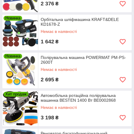
2 376
₴
Новинка
Орбітальна шліфмашина KRAFT&DELE
KD1678-Z
Немає в наявності
1 642
₴
Новинка
Полірувальна машина POWERMAT PM-PS-
2600T
Немає в наявності
2 695
₴
Хит продаж
Автомобільна ротаційна полірувальна
машинка BESTEN 1400 Вт BE0002868
Немає в наявності
3 198
₴
Реноватор багатофункціональний