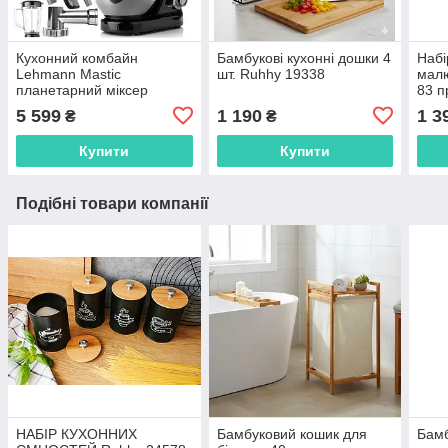
Кухонний комбайн
Бамбукові кухонні дошки 4
Набі
Lehmann Mastic
шт. Ruhhy 19338
малю
планетарний міксер
83 п
м'ясорубка 1300 Вт
5 599
1 190
1 3
₴
₴
LHOPM-1305A ЧОРНИЙ
Купити
Купити
Подібні товари компанії
НАБІР КУХОННИХ
Бамбуковий кошик для
Бамб