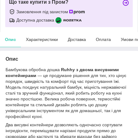
Що таке купити з Пром?
Замовлення під захистом
Доступна доставка
Опис
Характеристики
Доставка
Оплата
Умови п
Опис
Бамбукова обробна дошка
Ruhhy з двома висувними
контейнерами
— це продумане рішення для тих, хто цінує
порядок, швидкість та комфорт під час приготування їжі.
Модель поєднує натуральний бамбук, міцність нержавіючої
сталі та зручний функціонал, який робить роботу на кухні
значно простішою. Велика робоча поверхня, термостійкі
контейнери та стильний дизайн роблять цю дошку
універсальним інструментом як для домашньої, так і для
професійної кухні.
Два висувні контейнери дозволяють одночасно сортувати
інгредієнти, переміщувати нарізані продукти прямо до
сковорідки або каструлі та збирати відходи без зайвого