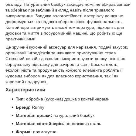
безладу. Натуральний бамбук захищає ножі, не вбирає запахи
та зберігає привабливий вигляд навіть після тривалого
використання. Завдяки вологостійкості матеріалу дошка не
деформується та надовго зберігає свою функціональність.
Контейнери витримують високі температури, підходять для
духовки та миття в посудомийній машині, що робить їх ще
практичнішими.
Це зручний кухонний аксесуар для нарізання, подачі закусок,
організації інгредієнтів та швидкого приготування страв.
Стильний дизайн дозволяє використовувати дошку також як
сервувальну підставку для вечірок та свят. Висока якість,
екологічність та продуманість кожного елемента роблять її
чудовим вибором як для власного користування, так і як
корисний подарунок.
Характеристики
Тип:
обробна (кухонна) дошка з контейнерами
Бренд:
Ruhhy
Матеріал дошки:
натуральний бамбук
Матеріал контейнерів:
нержавіюча сталь
Форма:
прямокутна