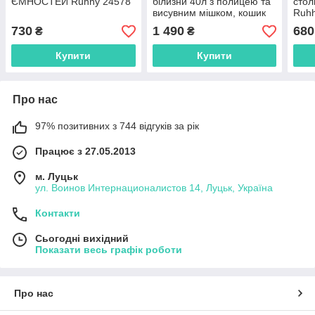
ЄМНОСТЕЙ Ruhhy 24578
білизни 40л з полицею та
стол
висувним мішком, кошик
Ruh
для білизни у ванну
730
1 490
680
₴
₴
HANOI
Купити
Купити
Про нас
97% позитивних з 744 відгуків за рік
Працює з 27.05.2013
м. Луцьк
ул. Воинов Интернационалистов 14, Луцьк, Україна
Контакти
Сьогодні вихідний
Показати весь графік роботи
Про нас