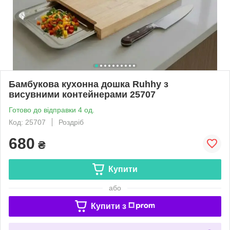
Бамбукова кухонна дошка Ruhhy з
висувними контейнерами 25707
Готово до відправки 4 од.
Код: 25707
Роздріб
680
₴
Купити
або
Купити з