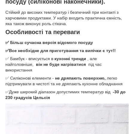
посуду (силіконові наконечники).
Стійкий до високих температур і безпечний при контакті з
харчовими продуктами. У набір входить практична ємність,
яка також виконує роль стікача.
Особливості та переваги
✅ Більш сучасна версія відомого посуду
✅Все необхідне для приготування та випічки є тут!!
✅ Бамбук - вписується в
кухонні тренди
, але
найголовніше,
він не буде нагріватися
під час
використання
✅ Силіконові елементи -
не дряпають поверхню,
легко
підтримувати в чистоті та не дряпають кухонне обладнання
✅Дуже широкий діапазон допустимих температур від
-30 до
230 градусів Цельсія