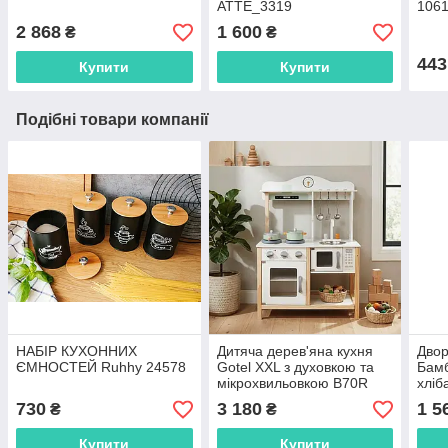
ATTE_3319
106
2 868
1 600
₴
₴
443
Купити
Купити
Подібні товари компанії
НАБІР КУХОННИХ
Дитяча дерев'яна кухня
Двор
ЄМНОСТЕЙ Ruhhy 24578
Gotel XXL з духовкою та
Бамб
мікрохвильовкою B70R
хліб
двом
730
3 180
1 5
₴
₴
вел
Купити
Купити