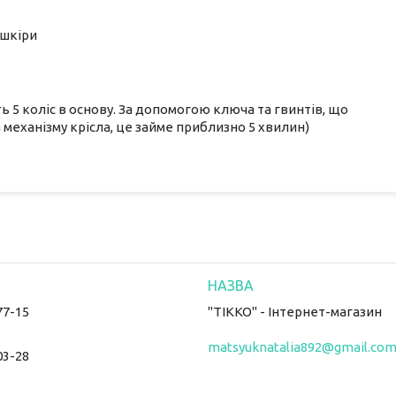
ошкіри
ь 5 коліс в основу. За допомогою ключа та гвинтів, що
 механізму крісла, це займе приблизно 5 хвилин)
77-15
"ТІККО" - Інтернет-магазин
matsyuknatalia892@gmail.co
03-28