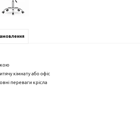
замовлення
ікою
тячу кімнату або офіс
ловні переваги крісла