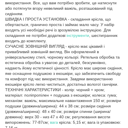
використання. Все, що вам потрібно зробити, це натиснути
або потягнути вгору невеликий важіль, розташований під
сидінням.
ШВИДКА І ПРОСТА УСТАНОВКА - складання крісла, що
обертається, гранично проста і займає мало часу. У набір
входять усі необхідні речі із зрозумілою інструкцією. Для
складання не потрібні додаткові
інструменти
, шестигранник
входить до комплекту.
СУЧАСНЕ ЗОВНІШНІЙ ВИГЛЯД - крісло має цікавий і
привабливий зовнішній вигляд. Він оформлений в
універсальному стилі, чорному кольорі. Ретельна обробка та
естетична обробка з увагою до деталей, безсумнівно,
надають йому естетичної цінності. Крісло має широке сидіння,
яке оснащене подушкою з екошкіри, що забезпечить свободу
та комфорт під час використання. Завдяки використанню
екошкіри крісло легко чиститься, достатньо вологої ганчірки.
ТЕХНІЧНІ ХАРАКТЕРИСТИКИ - колір: чорний + хром;
матеріал: поліпропілен + подушка з екошкіри; колеса: гума;
механізм: важіль; максимальне навантаження 150 кг; розміри
подушки (довжина/ширина): 44 х 38 см; розміри сидіння
(довжина/ширина): 48 х 40 см; розміри спинки (ширина/
довжина): верх 30 - низ 47 х 40 см; регулювання висоти
випорожнень: 77-87см;
вага
крісла: 5,15 кг; вага із упаковкою:
7,16 кг.