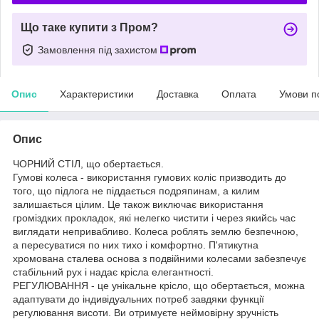
Що таке купити з Пром?
Замовлення під захистом
Опис
Характеристики
Доставка
Оплата
Умови п
Опис
ЧОРНИЙ СТІЛ, що обертається.
Гумові колеса - використання гумових коліс призводить до
того, що підлога не піддається подряпинам, а килим
залишається цілим. Це також виключає використання
громіздких прокладок, які нелегко чистити і через якийсь час
виглядати непривабливо. Колеса роблять землю безпечною,
а пересуватися по них тихо і комфортно. П'ятикутна
хромована сталева основа з подвійними колесами забезпечує
стабільний рух і надає крісла елегантності.
РЕГУЛЮВАННЯ - це унікальне крісло, що обертається, можна
адаптувати до індивідуальних потреб завдяки функції
регулювання висоти. Ви отримуєте неймовірну зручність