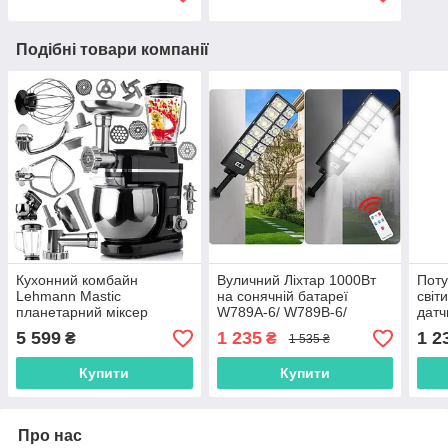
Подібні товари компанії
Кухонний комбайн
Вуличний Ліхтар 1000Вт
Поту
Lehmann Mastic
на сонячній батареї
світ
планетарний міксер
W789A-6/ W789B-6/
датч
м'ясорубка 1300 Вт
KD3481
прож
5 599
1 235
1 2
₴
₴
1 535 ₴
LHOPM-1305A ЧОРНИЙ
KD3
Купити
Купити
Про нас