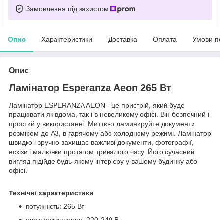
Замовлення під захистом
Опис
Характеристики
Доставка
Оплата
Умови п
Опис
Ламінатор Esperanza Aeon 265 Вт
Ламінатор ESPERANZA AEON - це пристрій, який буде
працювати як вдома, так і в невеликому офісі. Він безпечний і
простий у використанні. Миттєво ламинируйте документи
розміром до A3, в гарячому або холодному режимі. Ламінатор
швидко і зручно захищає важливі документи, фотографії,
ескізи і малюнки протягом тривалого часу. Його сучасний
вигляд підійде будь-якому інтер'єру у вашому будинку або
офісі.
Технічні характеристики
потужність: 265 Вт
електроживлення: 220-240 В