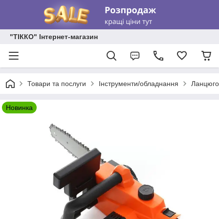
"ТІККО" Інтернет-магазин
Товари та послуги
Інструменти/обладнання
Ланцюго
Новинка