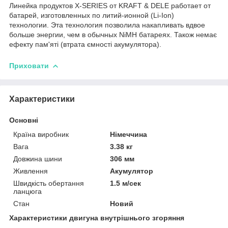
Линейка продуктов X-SERIES от KRAFT & DELE работает от
батарей, изготовленных по литий-ионной (Li-Ion)
технологии. Эта технология позволила накапливать вдвое
больше энергии, чем в обычных NiMH батареях. Також немає
ефекту пам'яті (втрата ємності акумулятора).
Приховати
Характеристики
Основні
Країна виробник
Німеччина
Вага
3.38 кг
Довжина шини
306 мм
Живлення
Акумулятор
Швидкість обертання
1.5 м/сек
ланцюга
Стан
Новий
Характеристики двигуна внутрішнього згоряння