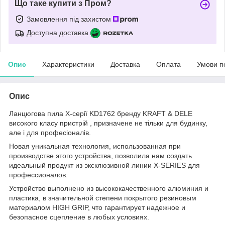
Що таке купити з Пром?
Замовлення під захистом
Доступна доставка
Опис
Характеристики
Доставка
Оплата
Умови п
Опис
Ланцюгова пила X-серії KD1762 бренду KRAFT & DELE
високого класу пристрій , призначене не тільки для будинку,
але і для професіоналів.
Новая уникальная технология, использованная при
производстве этого устройства, позволила нам создать
идеальный продукт из эксклюзивной линии X-SERIES для
профессионалов.
Устройство выполнено из высококачественного алюминия и
пластика, в значительной степени покрытого резиновым
материалом HIGH GRIP, что гарантирует надежное и
безопасное сцепление в любых условиях.