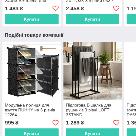
240см металева для
ZX-TO33 Зелений 033 /
плетючих рослин U14C
PA3
1 483
2 458
1 1
₴
₴
Купити
Купити
Подібні товари компанії
Модульна полиця для
Підлогова Вішалка для
Підс
взуття RUHHY на 6 рівнів
рушників 3 рівні LOFT
зонт
12264
3STAND
DA5
995
1 289
1 3
₴
₴
Купити
Купити