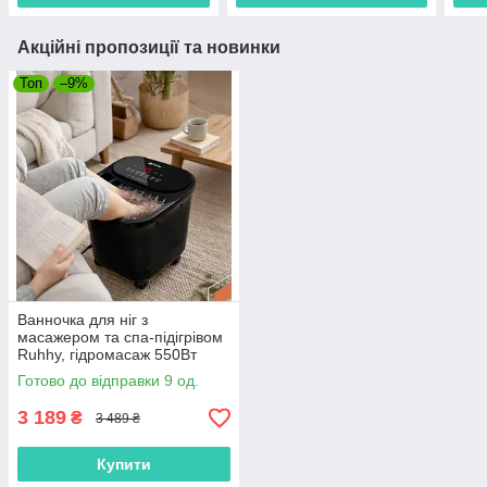
Акційні пропозиції та новинки
Топ
–9%
Ванночка для ніг з
масажером та спа-підігрівом
Ruhhy, гідромасаж 550Вт
26894
Готово до відправки 9 од.
3 189
₴
3 489 ₴
Купити