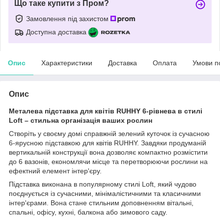
Що таке купити з Пром?
Замовлення під захистом
Доступна доставка
Опис
Характеристики
Доставка
Оплата
Умови п
Опис
Металева підставка для квітів RUHHY 6-рівнева в стилі
Loft – стильна організація ваших рослин
Створіть у своєму домі справжній зелений куточок із сучасною
6-ярусною підставкою для квітів RUHHY. Завдяки продуманій
вертикальній конструкції вона дозволяє компактно розмістити
до 6 вазонів, економлячи місце та перетворюючи рослини на
ефектний елемент інтер'єру.
Підставка виконана в популярному стилі Loft, який чудово
поєднується із сучасними, мінімалістичними та класичними
інтер'єрами. Вона стане стильним доповненням вітальні,
спальні, офісу, кухні, балкона або зимового саду.