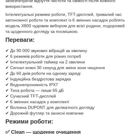
забезпечуючи відчуття чистоти та свіжості після кожного
використання.
Інтелектуальні режими роботи, TFT-дисплей, тривалий час
автономної роботи та комплект із 6 змінних насадок роблять
модель X800 чудовим вибором для всієї родини, подорожей
та щоденного догляду за посмішкою.
Переваги:
✔ До 90 000 звукових вібрацій за хвилину
✔ 6 режимів роботи для різних потреб
✔ Інтелектуальний таймер на 2 хвилини
✔ Сигнал кожні 30 секунд для зміни зони чищення
✔ До 60 днів роботи на одному заряді
✔ Індукційна бездротова зарядка
✔ Водонепроникність IPX7
✔ Тиха робота — лише 65 дБ
✔ Сучасний TFT-дисплей
✔ 6 змінних насадок у комплекті
✔ Волокна DUPONT для делікатного догляду
✔ Дорожній футляр та захисні ковпачки
Режими роботи:
✅ Clean — щоденне очищення