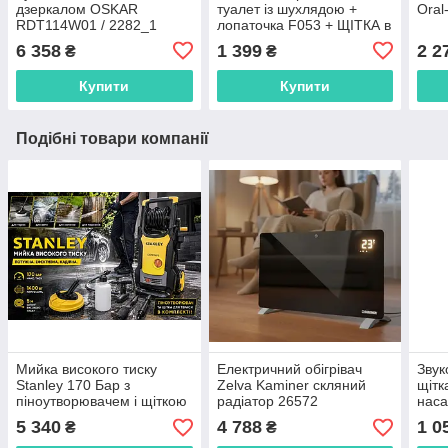
дзеркалом OSKAR
туалет із шухлядою +
Oral
RDT114W01 / 2282_1
лопаточка F053 + ЩІТКА в
ПОДАРУНОК!!!!
6 358
1 399
2 2
₴
₴
Купити
Купити
Подібні товари компанії
Мийка високого тиску
Електричний обігрівач
Звук
Stanley 170 Бар з
Zelva Kaminer скляний
щітк
піноутворювачем і щіткою
радіатор 26572
наса
для тераси
5 340
4 788
1 0
₴
₴