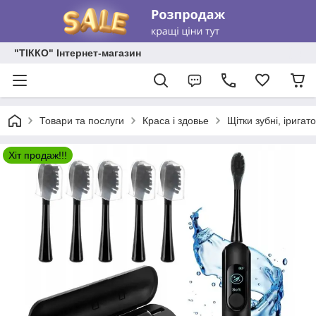
"ТІККО" Інтернет-магазин
Товари та послуги
Краса і здовье
Щітки зубні, іригат
Хіт продаж!!!