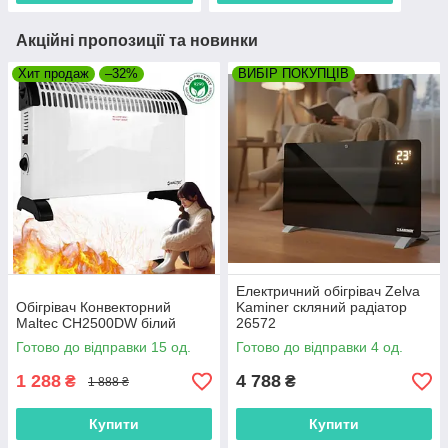
Акційні пропозиції та новинки
Хит продаж
–32%
ВИБІР ПОКУПЦІВ
Електричний обігрівач Zelva
Обігрівач Конвекторний
Kaminer скляний радіатор
Maltec CH2500DW білий
26572
Готово до відправки 15 од.
Готово до відправки 4 од.
1 288
4 788
₴
₴
1 888 ₴
Купити
Купити