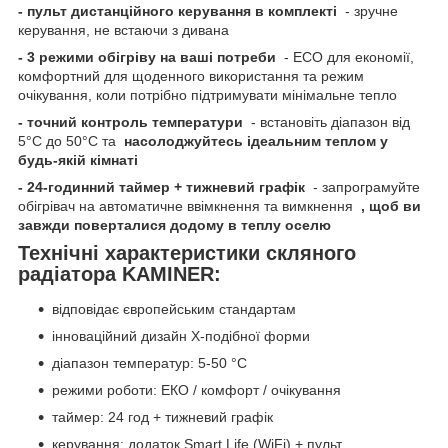
- пульт дистанційного керування в комплекті
- зручне
керування, не встаючи з дивана
- 3 режими обігріву на ваші потреби
- ECO для економії,
комфортний для щоденного використання та режим
очікування, коли потрібно підтримувати мінімальне тепло
- точний контроль температури
- встановіть діапазон від
5°C до 50°C та
насолоджуйтесь ідеальним теплом у
будь-якій кімнаті
- 24-годинний таймер + тижневий графік
- запрограмуйте
обігрівач на автоматичне ввімкнення та вимкнення
, щоб ви
завжди поверталися додому в теплу оселю
Технічні характеристики скляного
радіатора KAMINER:
відповідає європейським стандартам
інноваційний дизайн X-подібної форми
діапазон температур: 5-50 °C
режими роботи: ЕКО / комфорт / очікування
таймер: 24 год + тижневий графік
керування: додаток Smart Life (WiFi) + пульт