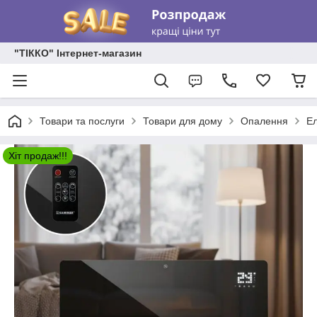
"ТІККО" Інтернет-магазин
Товари та послуги
Товари для дому
Опалення
Ел
Хіт продаж!!!