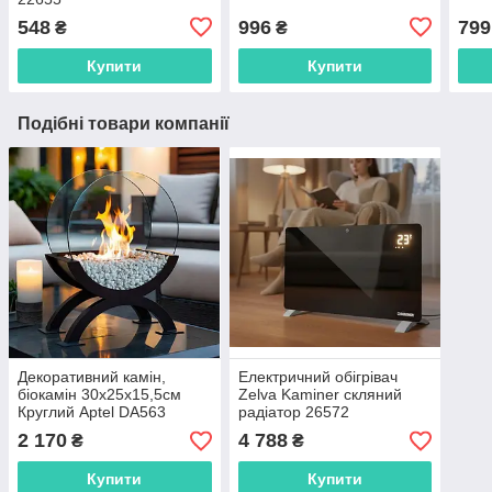
548
996
799
₴
₴
Купити
Купити
Подібні товари компанії
Декоративний камін,
Електричний обігрівач
біокамін 30х25х15,5см
Zelva Kaminer скляний
Круглий Aptel DA563
радіатор 26572
декор
2 170
4 788
₴
₴
Купити
Купити