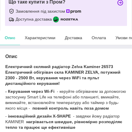
Що таке купити з Пром?
Замовлення під захистом
Доступна доставка
Опис
Характеристики
Доставка
Оплата
Умови п
Опис
Електричний скляний радіатор Zelva Kaminer 26573
Електричний обігрівач скла KAMINER ZELVA, потужний
2300 - 2500 Вт, керування через WiFi та пульт
дистанційного керування!
- Керування через Wi-Fi
- керуйте обігрівачем за допомогою
застосунку Smart Life на телефоні або планшеті, вмикайте,
вимикайте, встановлюйте температуру або таймер з будь-
якого місця -
повний контроль навіть поза домом
-
інноваційний дизайн X-SHAPE
- завдяки йому радіатор
KAMINER
нагрівається швидше, рівномірно розподіляє
тепло та працює ще ефективніше