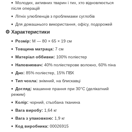
Молодих, активних тварин і тих, хто відновлюється
після операцій
Літніх улюбленців з проблемами суглобів
Для домашнього використання, офісу, подорожей
⚙️
Характеристики
Розмір:
M — 80 × 65 × 19 см
Товщина матраца:
7 см
Матеріал оббивки:
100% поліестер
Наповнювач:
40% поліестерове волокно, 60% піна
Дно:
85% поліестер, 15% ПВХ
Тип чохла:
знімний, на блискавці
Догляд:
машинне прання при 30°C (делікатний
режим)
Колір:
чорний, стьобана тканина
Вага виробу:
1,64 кг
Вага з упаковкою:
1,9 кг
Код виробника:
00026915