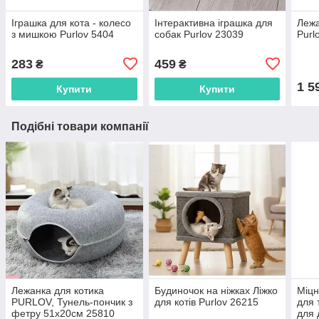
Іграшка для кота - колесо
Інтерактивна іграшка для
Лежа
з мишкою Purlov 5404
собак Purlov 23039
Purl
283
459
₴
₴
1 5
Купити
Купити
Подібні товари компанії
Лежанка для котика
Будиночок на ніжках Ліжко
Міцн
PURLOV, Тунель-пончик з
для котів Purlov 26215
для 
фетру 51x20см 25810
для 