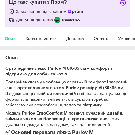
Що таке купити з Пром?
Замовлення під захистом
Доступна доставка
Опис
Характеристики
Доставка
Оплата
Умови п
Опис
Ортопедичне ліжко Purlov M 80x65 см – комфорт і
підтримка для собак та котів
Подаруйте своєму улюбленцю справжній комфорт і здоровий
сон із
ортопедичним ліжком Purlov розміру M (80×65 см)
.
Завдяки спеціальній
ортопедичній піні
, воно адаптується до
форми тіла тварини, знімає тиск із суглобів і хребта,
забезпечуючи розслаблення, тепло та підтримку.
Модель
Purlov ErgoComfort M
поєднує
сучасний дизайн
,
знімний чохол на блискавці
та
протиковзке дно
, тому
ідеально підходить як для дому, так і для подорожей.
✅
Основні переваги ліжка Purlov M