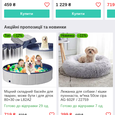
459
1 229
719
₴
₴
Купити
Купити
Акційні пропозиції та новинки
Топ
–12%
Новинка
–11%
Міцний складний басейн для
Лежанка для собаки / кішки
тварин, може бути і для діток
пухннаста, м*яка 50см сіра
80×30 см L82A2
AG 602F / 22759
Готово до відправки 29 од.
Готово до відправки 7 од.
719
399
₴
₴
819 ₴
449 ₴