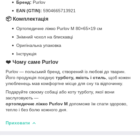
Бренд:
Purlov
EAN (GTIN):
5904665713921
📦
Комплектація
Ортопедичне ліжко Purlov M 80×65×19 см
Знімний чохол на блискавці
Оригінальна упаковка
Інструкція
❤️
Чому саме Purlov
Purlov — польський бренд, створений із любові до тварин.
Його продукція поєднує
турботу, якість і стиль
, щоб кожен
улюбленець мав комфортне місце для сну та відпочинку.
Подаруйте своєму собаці або коту турботу, якої вони
заслуговують —
ортопедичне ліжко Purlov M
допоможе їм спати здорово,
тепло і без болю кожного дня.
Приховати