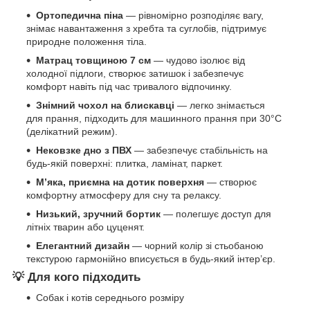
Ортопедична піна
— рівномірно розподіляє вагу,
знімає навантаження з хребта та суглобів, підтримує
природне положення тіла.
Матрац товщиною 7 см
— чудово ізолює від
холодної підлоги, створює затишок і забезпечує
комфорт навіть під час тривалого відпочинку.
Знімний чохол на блискавці
— легко знімається
для прання, підходить для машинного прання при 30°C
(делікатний режим).
Нековзке дно з ПВХ
— забезпечує стабільність на
будь-якій поверхні: плитка, ламінат, паркет.
М’яка, приємна на дотик поверхня
— створює
комфортну атмосферу для сну та релаксу.
Низький, зручний бортик
— полегшує доступ для
літніх тварин або цуценят.
Елегантний дизайн
— чорний колір зі стьобаною
текстурою гармонійно вписується в будь-який інтер’єр.
💡
Для кого підходить
Собак і котів середнього розміру