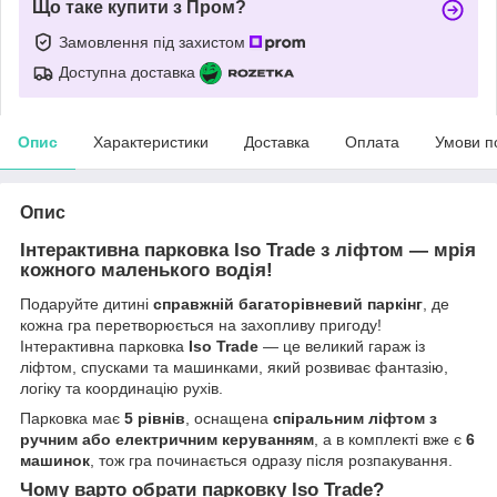
Що таке купити з Пром?
Замовлення під захистом
Доступна доставка
Опис
Характеристики
Доставка
Оплата
Умови п
Опис
Інтерактивна парковка Iso Trade з ліфтом — мрія
кожного маленького водія!
Подаруйте дитині
справжній багаторівневий паркінг
, де
кожна гра перетворюється на захопливу пригоду!
Інтерактивна парковка
Iso Trade
— це великий гараж із
ліфтом, спусками та машинками, який розвиває фантазію,
логіку та координацію рухів.
Парковка має
5 рівнів
, оснащена
спіральним ліфтом з
ручним або електричним керуванням
, а в комплекті вже є
6
машинок
, тож гра починається одразу після розпакування.
Чому варто обрати парковку Iso Trade?