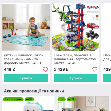
Дитячий килимок, Пазл-
Трек-гараж, парковка з
Набі
трек з машинками та
машинками і вертольотом
для 
дорогою Kruzzel 24851
Kruzzel 24646
449
1 439
439
₴
₴
Купити
Купити
Акційні пропозиції та новинки
Хит продаж
–9%
Топ
–7%