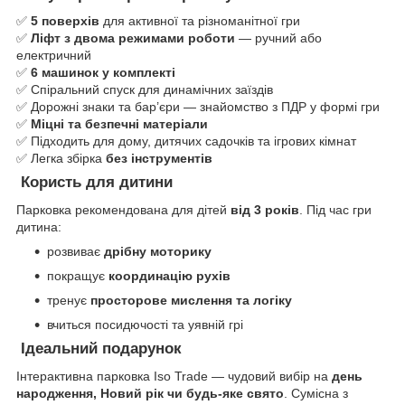
✅
5 поверхів
для активної та різноманітної гри
✅
Ліфт з двома режимами роботи
— ручний або
електричний
✅
6 машинок у комплекті
✅ Спіральний спуск для динамічних заїздів
✅ Дорожні знаки та бар’єри — знайомство з ПДР у формі гри
✅
Міцні та безпечні матеріали
✅ Підходить для дому, дитячих садочків та ігрових кімнат
✅ Легка збірка
без інструментів
Користь для дитини
Парковка рекомендована для дітей
від 3 років
. Під час гри
дитина:
розвиває
дрібну моторику
покращує
координацію рухів
тренує
просторове мислення та логіку
вчиться посидючості та уявній грі
Ідеальний подарунок
Інтерактивна парковка Iso Trade — чудовий вибір на
день
народження, Новий рік чи будь-яке свято
. Сумісна з