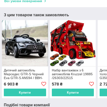
Всі умови повернення
З цим товаром також замовляють
Дитячий автомобіль
Набір вантажівок з 6
Дитя
Мерседес GTR-S Чорний
автомобілів Kruzzel 19885
тол
Eva GTR-S AN594 / BBH-
/26303/22515
G35
011
6 903
578
2 7
₴
₴
Купити
Купити
Подібні товари компанії