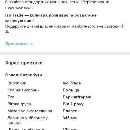
більшістю стандартних машинок, легко зберігається та
переноситься.
Iso Trade — коли гра розвиває, а розваги не
закінчуються!
Подаруйте дитині власний паркінг майбутнього вже сьогодні 🚦
🚘
Приховати
Характеристики
Основні атрибути
Виробник
Iso Trade
Країна виробник
Польща
Тип
Паркінг/гараж
Вікова група
Від 1 року
Матеріал виготовлення
Пластик
Довжина у зібраному
345 мм
вигляді
Ширина у зібраному
130 мм