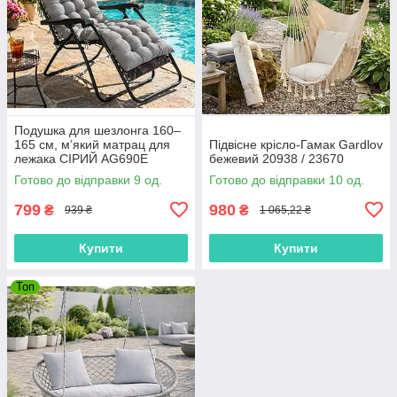
Подушка для шезлонга 160–
165 см, м’який матрац для
Підвісне крісло-Гамак Gardlov
лежака СІРИЙ AG690E
бежевий 20938 / 23670
Готово до відправки 9 од.
Готово до відправки 10 од.
799
980
₴
₴
939 ₴
1 065,22 ₴
Купити
Купити
Топ