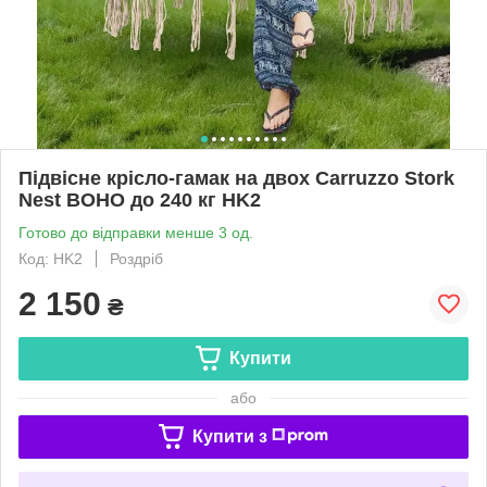
Підвісне крісло-гамак на двох Carruzzo Stork
Nest BOHO до 240 кг HK2
Готово до відправки менше 3 од.
Код: HK2
Роздріб
2 150
₴
Купити
або
Купити з