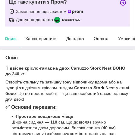
Що таке купити з Пром?
Замовлення під захистом
Доступна доставка
Опис
Характеристики
Доставка
Оплата
Умови п
Опис
Підвісне крісло-гамак на двох Carruzzo Stork Nest BOHO
до 240 кг
Створіть стильну та затишну зону відпочинку вдома або на
вулиці з підвісним кріслом-гніздом
Carruzzo Stork Nest
у стилі
бохо
. Це не просто меблі — це ваш особистий оазис релаксу
для двох!
✅ Основні переваги:
Просторе посадкове місце
Ширина сидіння —
110 см
, що дозволяє зручно
розміститися двом дорослим. Висока спинка (
40 см
)
підтримує спину і забезпечує комфорт навіть під час