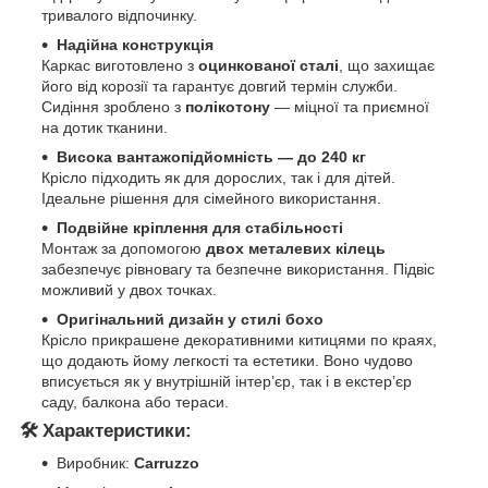
тривалого відпочинку.
Надійна конструкція
Каркас виготовлено з
оцинкованої сталі
, що захищає
його від корозії та гарантує довгий термін служби.
Сидіння зроблено з
полікотону
— міцної та приємної
на дотик тканини.
Висока вантажопідйомність — до 240 кг
Крісло підходить як для дорослих, так і для дітей.
Ідеальне рішення для сімейного використання.
Подвійне кріплення для стабільності
Монтаж за допомогою
двох металевих кілець
забезпечує рівновагу та безпечне використання. Підвіс
можливий у двох точках.
Оригінальний дизайн у стилі бохо
Крісло прикрашене декоративними китицями по краях,
що додають йому легкості та естетики. Воно чудово
вписується як у внутрішній інтер’єр, так і в екстер’єр
саду, балкона або тераси.
🛠️
Характеристики:
Виробник:
Carruzzo