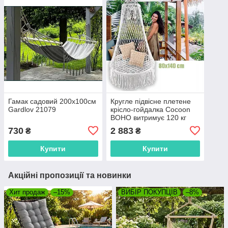
Гамак садовий 200х100см
Кругле підвісне плетене
Gardlov 21079
крісло-гойдалка Cocoon
BOHO витримує 120 кг
HK4
730
2 883
₴
₴
Купити
Купити
Акційні пропозиції та новинки
Хит продаж
–15%
ВИБІР ПОКУПЦІВ
–8%