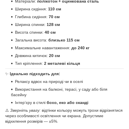
Матеріали:
полікотон + оцинкована сталь
Ширина сидіння:
110 см
Глибина сидіння:
70 см
Ширина спинки:
128 см
Висота спинки:
40 см
Загальна висота:
близько 115 см
Максимальне навантаження:
до 240 кг
Довжина китичок:
20 см
Тип кріплення:
2 металеві кільця
✨
Ідеально підходить для:
Релаксу вдвох на природі чи в оселі
Використання на балконі, терасі, у саду або біля
басейну
Інтер’єру в стилі
бохо, еко або сканді
⚠️
Зверніть увагу:
відтінки кольору можуть трохи відрізнятися
через особливості освітлення чи екрана. Допустиме
відхилення розмірів — ±5%.