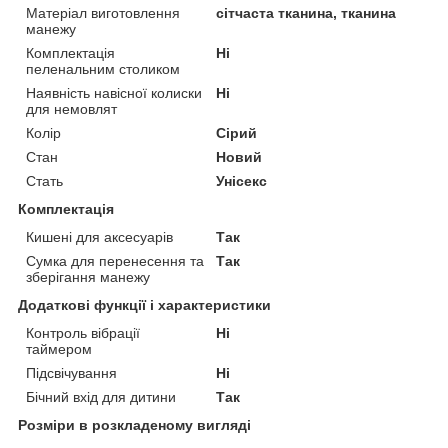
Матеріал виготовлення
сітчаста тканина, тканина
манежу
Комплектація
Ні
пеленальним столиком
Наявність навісної колиски
Ні
для немовлят
Колір
Сірий
Стан
Новий
Стать
Унісекс
Комплектація
Кишені для аксесуарів
Так
Сумка для перенесення та
Так
зберігання манежу
Додаткові функції і характеристики
Контроль вібрації
Ні
таймером
Підсвічування
Ні
Бічний вхід для дитини
Так
Розміри в розкладеному вигляді