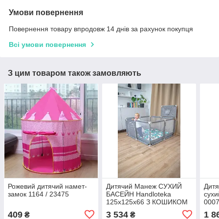
Умови повернення
Повернення товару впродовж 14 днів за рахунок покупця
Всі умови повернення
З цим товаром також замовляють
Рожевий дитячий намет-
Дитячий Манеж СУХИЙ
Дитя
замок 1164 / 23475
БАСЕЙН Handloteka
сухи
125x125x66 З КОШИКОМ
000
сірий KK-100X-74
409
3 534
1 8
₴
₴