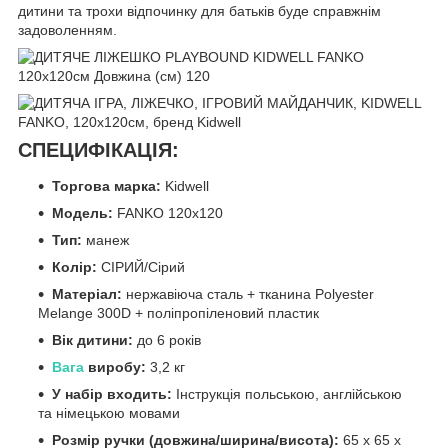
дитини та трохи відпочинку для батьків буде справжнім
задоволенням.
СПЕЦИФІКАЦІЯ:
Торгова марка:
Kidwell
Модель:
FANKO 120x120
Тип:
манеж
Колір:
СІРИЙ/Сірий
Матеріал:
нержавіюча сталь + тканина Polyester
Melange 300D + поліпропіленовий пластик
Вік дитини:
до 6 років
Вага
виробу:
3,2 кг
У набір входить:
Інструкція польською, англійською
та німецькою мовами
Розмір ручки (довжина/ширина/висота):
65 x 65 x