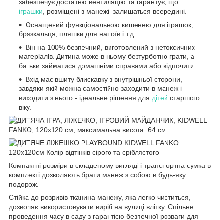
забезпечує достатню вентиляцію та гарантує, що
іграшки
, розміщені в манежі, залишаться всередині.
Оснащений функціональною кишенею для іграшок,
брязкальця, пляшки для напоїв і т.д.
Він на 100% безпечний, виготовлений з нетоксичних
матеріалів. Дитина може в ньому безтурботно грати, а
батьки займатися домашніми справами або відпочити.
Вхід має вшиту блискавку з внутрішньої сторони,
завдяки якій можна самостійно заходити в манеж і
виходити з нього - ідеальне рішення для
дітей
старшого
віку.
Компактні розміри в складеному вигляді і транспортна сумка в
комплекті дозволяють брати манеж з собою в будь-яку
подорож.
Стійка до розривів тканина манежу, яка легко чиститься,
дозволяє використовувати виріб на вулиці влітку. Спільне
проведення часу в саду з гарантією безпечної розваги для