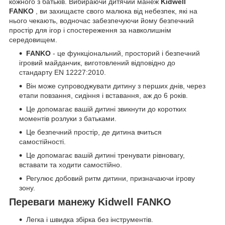
кожного з батьків. Вибираючи дитячий манеж
Kidwell
FANKO
, ви захищаєте свого малюка від небезпек, які на
нього чекають, водночас забезпечуючи йому безпечний
простір для ігор і спостереження за навколишнім
середовищем.
FANKO
- це функціональний, просторий і безпечний
ігровий майданчик, виготовлений відповідно до
стандарту EN 12227:2010.
Він може супроводжувати дитину з перших днів, через
етапи повзання, сидіння і вставання, аж до 6 років.
Це допомагає вашій дитині звикнути до коротких
моментів розлуки з батьками.
Це безпечний простір, де дитина вчиться
самостійності.
Це допомагає вашій дитині тренувати рівновагу,
вставати та ходити самостійно.
Регулює добовий ритм дитини, призначаючи ігрову
зону.
Переваги манежу Kidwell FANKO
Легка і швидка збірка без інструментів.