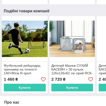
Подібні товари компанії
Футбольний ребаундер,
Дитячий Манеж СУХИЙ
Дит
тренажер на точності
БАСЕЙН + 30 кульок
БАС
140×90см R-sport
126х126х62 см сірий RCK-
сіри
5907182630474
459 /COZY 20
1 460
2 720
2 4
₴
₴
Купити
Купити
Про нас