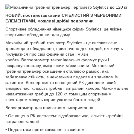
НОВИЙ, поствиставковий СРІБЛИСТИЙ З ЧЕРВОНИМИ
ЕЛЕМЕНТАМИ, можливі дрібні подряпини
Спортивне обладнання німецької фірми Styletics, це якісне
спортивне обладнання для дому
Механічний гребний тренажер Styletics - це високоякісне
тренажерне обладнання, призначене для людей, які хочуть
піклуватися про свій фізичний стан і м'язи
хребта. Велоергометр також ідеально формує руки і
покращує поставу, зміцнюючи м'язи спини. Механічний
гребний тренажер оснащений сталевою рамою, яка
забезпечує стійкість, з нековзкими педалями з зачепом із
захистом. Велоергометр оснащений РК-дисплеєм, який
вимірює час, кількість гребків і витрачені калорії. Максимальне
навантаження гребця до 120 кг, тому цим спортивним
інвентарем можуть користуватися багато людей.
Велоергометр для приватного використання
• Оснащена РК-дисплеєм: відображає час, кількість гребків і
витрачені калорії
• Педалі-гаки проти ковзання з захистом