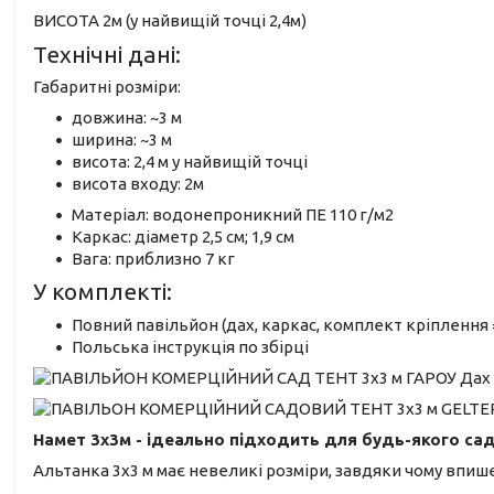
ВИСОТА 2м (у найвищій точці 2,4м)
Технічні дані:
Габаритні розміри:
довжина: ~3 м
ширина: ~3 м
висота: 2,4 м у найвищій точці
висота входу: 2м
Матеріал: водонепроникний ПЕ 110 г/м2
Каркас: діаметр 2,5 см; 1,9 см
Вага: приблизно 7 кг
У комплекті:
Повний павільйон (дах, каркас, комплект кріплення
Польська інструкція по збірці
Намет 3х3м - ідеально підходить для будь-якого са
Альтанка 3х3 м має невеликі розміри, завдяки чому впише