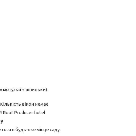
 = мотузки + шпильки)
ду
ться в будь-яке місце саду.