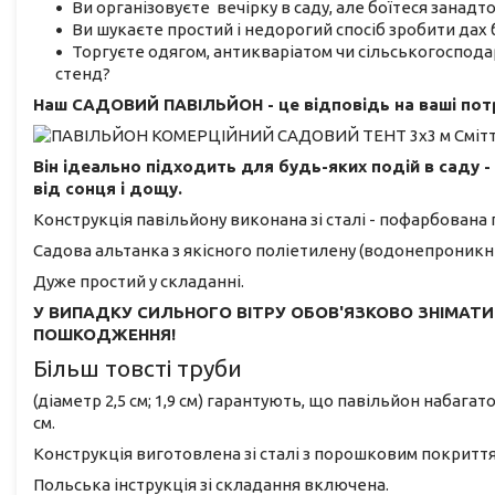
Ви організовуєте вечірку в саду, але боїтеся занад
Ви шукаєте простий і недорогий спосіб зробити дах 
Торгуєте одягом, антикваріатом чи сільськогоспод
стенд?
Наш САДОВИЙ ПАВІЛЬЙОН - це відповідь на ваші пот
Він ідеально підходить для будь-яких подій в саду -
від сонця і дощу.
Конструкція павільйону виконана зі сталі - пофарбова
Садова альтанка з якісного поліетилену (водонепроникни
Дуже простий у складанні.
У ВИПАДКУ СИЛЬНОГО ВІТРУ ОБОВ'ЯЗКОВО ЗНІМАТ
ПОШКОДЖЕННЯ!
Більш товсті труби
(діаметр 2,5 см; 1,9 см) гарантують, що павільйон набагато
см.
Конструкція виготовлена ​​зі сталі з порошковим покритт
Польська інструкція зі складання включена.