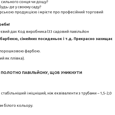
то сильного сонця чи дощу?
будь-де у своєму саду?
арською продукцією і мрієте про професійний торговий
реби!
 барбекю, сімейних посиденьок і т.д. Прекрасно захищає
на порошковою фарбою.
й як плівка).
И ПОЛОТНО ПАВІЛЬЙОНУ, ЩОБ УНИКНУТИ
 стабільніший і міцніший, ніж еквіваленти з трубами ~ 1,5-2,0
ям білого кольору.