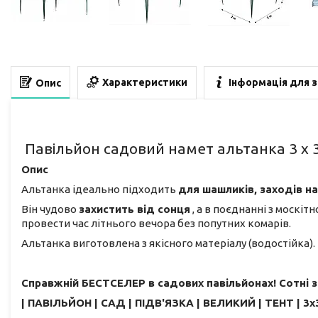
Характеристики
Інформація для 
Опис
Павільйон садовий намет альтанка 3 х 3
Опис
Альтанка ідеально підходить
для шашликів, заходів на
Він чудово
захистить від сонця
, а в поєднанні з москіт
провести час літнього вечора без попутних комарів.
Альтанка виготовлена ​​з якісного матеріалу (водостійка).
Справжній БЕСТСЕЛЕР в садових павільйонах! Сотні 
| ПАВІЛЬЙОН | САД | ПІДВ'ЯЗКА | ВЕЛИКИЙ | ТЕНТ | 3х3