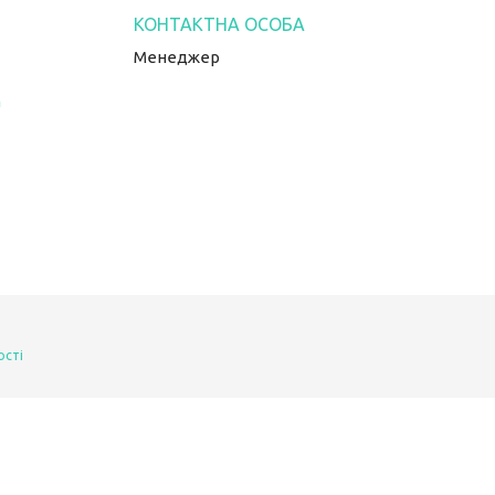
Менеджер
m
ості