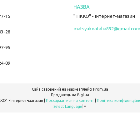
77-15
"ТІККО" - Інтернет-магазин
matsyuknatalia892@gmail.co
03-28
97-95
24-09
Сайт створений на маркетплейсі
Prom.ua
Продавець на Bigl.ua
"ТІККО" - Інтернет-магазин |
Поскаржитися на контент
|
Політика конфіденційн
Select Language
▼