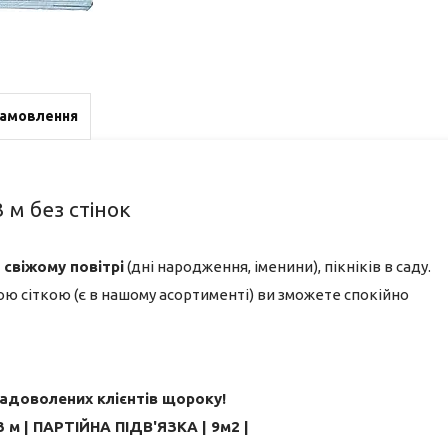
замовлення
 м без стінок
 свіжому повітрі
(дні народження, іменини), пікніків в саду.
ною сіткою (є в нашому асортименті) ви зможете спокійно
задоволених клієнтів щороку!
 м | ПАРТІЙНА ПІДВ'ЯЗКА | 9м2 |