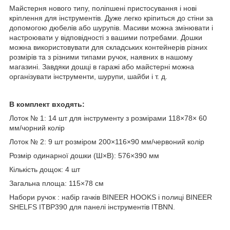
Майстерня нового типу, поліпшені пристосування і нові
кріплення для інструментів. Дуже легко кріпиться до стіни за
допомогою дюбелів або шурупів. Масиви можна змінювати і
настроювати у відповідності з вашими потребами. Дошки
можна використовувати для складських контейнерів різних
розмірів та з різними типами ручок, наявних в нашому
магазині. Завдяки дошці в гаражі або майстерні можна
організувати інструменти, шурупи, шайби і т. д.
В комплект входять:
Лоток № 1: 14 шт для інструменту з розмірами 118×78× 60
мм/чорний колір
Лоток № 2: 9 шт розміром 200×116×90 мм/червоний колір
Розмір одинарної дошки (Ш×В): 576×390 мм
Кількість дощок: 4 шт
Загальна площа: 115×78 см
Набори ручок : набір гачків BINEER HOOKS і полиці BINEER
SHELFS ITBP390 для панелі інструментів ITBNN.