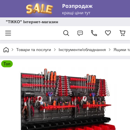
"ТІККО" Інтернет-магазин
Товари та послуги
Інструменти/обладнання
Ящики та
Топ