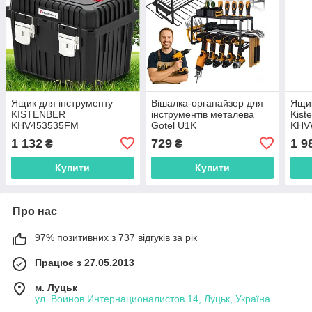
Ящик для інструменту
Вішалка-органайзер для
Ящик
KISTENBER
інструментів металева
Kist
KHV453535FM
Gotel U1K
KH
1 132
729
1 9
₴
₴
Купити
Купити
Про нас
97% позитивних з 737 відгуків за рік
Працює з 27.05.2013
м. Луцьк
ул. Воинов Интернационалистов 14, Луцьк, Україна