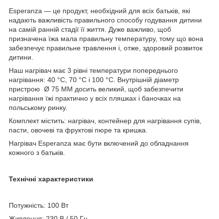
Esperanza — це продукт, необхідний для всіх батьків, які
надають важливість правильного способу годування дитини
на самій ранній стадії її життя. Дуже важливо, щоб
призначена їжа мала правильну температуру, тому що вона
забезпечує правильне травлення і, отже, здоровий розвиток
дитини.
Наш нагрівач має 3 рівні температури попереднього
нагрівання: 40 °C, 70 °C і 100 °C. Внутрішній діаметр
пристрою Ø 75 ММ досить великий, щоб забезпечити
нагрівання їжі практично у всіх пляшках і баночках на
польському ринку.
Комплект містить: нагрівач, контейнер для нагрівання супів,
пасти, овочеві та фруктові пюре та кришка.
Нагрівач Esperanza має бути включений до обладнання
кожного з батьків.
Технічні характеристики
Потужність: 100 Вт
Живлення: 230 В / 50 Гц