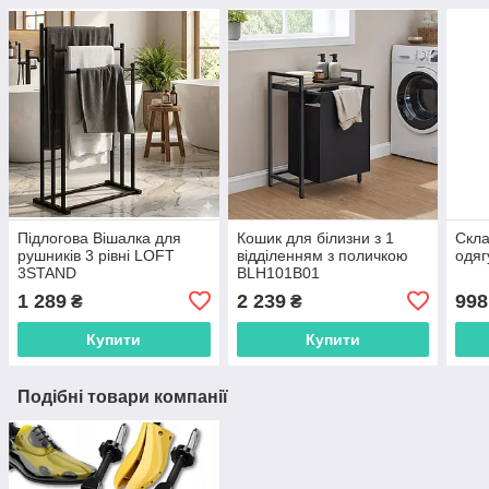
Підлогова Вішалка для
Кошик для білизни з 1
Скла
рушників 3 рівні LOFT
відділенням з поличкою
одя
3STAND
BLH101B01
1 289
2 239
998
₴
₴
Купити
Купити
Подібні товари компанії