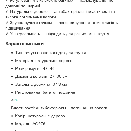
✔ Регулювання в кількох площинах — налаштування по
довжині та ширині
✔ Натуральне дерево — антибактеріальні властивості та
високе поглинання вологи
✔ Зручна ручка з гачком — легке вилучення та можливість
підвішування
✔ Універсальність — підходить для різних типів взуття
Характеристики
Тип: регульована колодка для взуття
Матеріал: натуральне дерево
Розмір взуття: 42–46
Довжина вставки: 27–30 см
Загальна довжина: 37,3 см
Регулювання: багатоплощинне
<
li>
Властивості: антибактеріальні, поглинання вологи
Колір: натуральне дерево
Модель: AG976