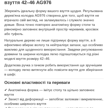
взуття 42–46 AG976
Збережіть ідеальну форму вашого взуття щодня. Регульована
дерев’яна колодка AG976 створена для того, щоб взуття не
втрачало свій вигляд, не заламувалось і служило значно
довше. Вона точно повторює анатомічну форму стопи та
рівномірно заповнює внутрішній простір черевиків, кросівок
або туфель.
Натуральне дерево не лише підтримує форму взуття, а й
ефективно вбирає вологу та нейтралізує запахи, що особливо
важливо для щоденного використання. Завдяки регулюванню
довжини та ширини колодка легко підлаштовується під різні
моделі взуття розміру 42–46.
Додаткова ручка з гачком робить використання ще зручнішим
— колодку легко витягнути або повісити взуття для зберігання
в шафі.
Основні властивості та переваги
✔ Анатомічна форма — імітує стопу та щільно заповнює
взуття
✔ Захист від деформації — запобігає заломам і викривленню,
особливо шкіряного взуття