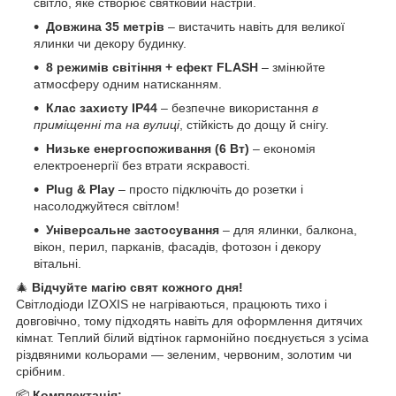
світло, яке створює святковий настрій.
Довжина 35 метрів
– вистачить навіть для великої
ялинки чи декору будинку.
8 режимів світіння + ефект FLASH
– змінюйте
атмосферу одним натисканням.
Клас захисту IP44
– безпечне використання
в
приміщенні та на вулиці
, стійкість до дощу й снігу.
Низьке енергоспоживання (6 Вт)
– економія
електроенергії без втрати яскравості.
Plug & Play
– просто підключіть до розетки і
насолоджуйтеся світлом!
Універсальне застосування
– для ялинки, балкона,
вікон, перил, парканів, фасадів, фотозон і декору
вітальні.
🎄
Відчуйте магію свят кожного дня!
Світлодіоди IZOXIS не нагріваються, працюють тихо і
довговічно, тому підходять навіть для оформлення дитячих
кімнат. Теплий білий відтінок гармонійно поєднується з усіма
різдвяними кольорами — зеленим, червоним, золотим чи
срібним.
📦
Комплектація: