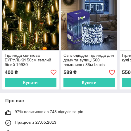
Гірлянда святкова
Світлодіодна гірлянда для
Гірл
БУРУЛЬКИ 50см теплий
дому та вулиці 500
кулі
білий 19930
лампочок / 35м Izoxis
24899 біле холодне світло
400
589
550
₴
₴
Купити
Купити
Про нас
97% позитивних з 743 відгуків за рік
Працює з 27.05.2013