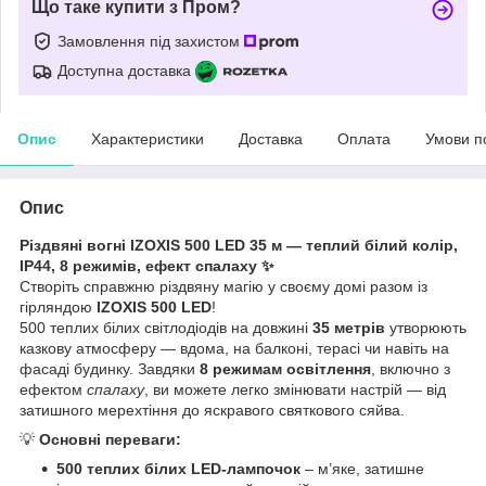
Що таке купити з Пром?
Замовлення під захистом
Доступна доставка
Опис
Характеристики
Доставка
Оплата
Умови п
Опис
Різдвяні вогні IZOXIS 500 LED 35 м — теплий білий колір,
IP44, 8 режимів, ефект спалаху ✨
Створіть справжню різдвяну магію у своєму домі разом із
гірляндою
IZOXIS 500 LED
!
500 теплих білих світлодіодів на довжині
35 метрів
утворюють
казкову атмосферу — вдома, на балконі, терасі чи навіть на
фасаді будинку. Завдяки
8 режимам освітлення
, включно з
ефектом
спалаху
, ви можете легко змінювати настрій — від
затишного мерехтіння до яскравого святкового сяйва.
💡
Основні переваги:
500 теплих білих LED-лампочок
– м’яке, затишне