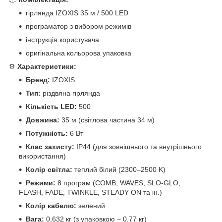
гірлянда IZOXIS 35 м / 500 LED
програматор з вибором режимів
інструкція користувача
оригінальна кольорова упаковка
⚙️
Характеристики:
Бренд:
IZOXIS
Тип:
різдвяна гірлянда
Кількість LED:
500
Довжина:
35 м (світлова частина 34 м)
Потужність:
6 Вт
Клас захисту:
IP44 (для зовнішнього та внутрішнього
використання)
Колір світла:
теплий білий (2300–2500 K)
Режими:
8 програм (COMB, WAVES, SLO-GLO,
FLASH, FADE, TWINKLE, STEADY ON та ін.)
Колір кабелю:
зелений
Вага:
0,632 кг (з упаковкою – 0,77 кг)