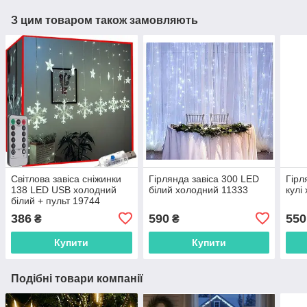
З цим товаром також замовляють
Світлова завіса сніжинки
Гірлянда завіса 300 LED
Гірл
138 LED USB холодний
білий холодний 11333
кулі
білий + пульт 19744
386
590
550
₴
₴
Купити
Купити
Подібні товари компанії