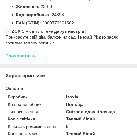
Живлення:
230 В
Код виробника:
24898
EAN (GTIN):
5900779961562
✨
IZOXIS – світло, яке дарує настрій!
Прикрасьте свій дім, балкон чи сад, і нехай Різдво засяє
сотнями теплих вогників!
Приховати
Характеристики
Основні
Виробник
Izoxis
Країна виробник
Польща
Тип освітлення
Світлодіодна гірлянда
Колір світіння
Теплий білий
Кількість режимів світіння
8
Колірна гамма
Теплий білий