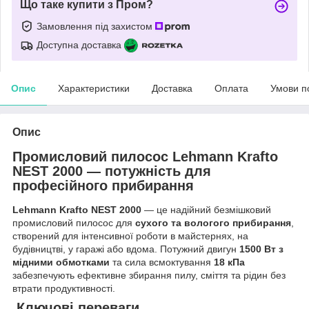
Що таке купити з Пром?
Замовлення під захистом
Доступна доставка
Опис
Характеристики
Доставка
Оплата
Умови п
Опис
Промисловий пилосос Lehmann Krafto
NEST 2000 — потужність для
професійного прибирання
Lehmann Krafto NEST 2000
— це надійний безмішковий
промисловий пилосос для
сухого та вологого прибирання
,
створений для інтенсивної роботи в майстернях, на
будівництві, у гаражі або вдома. Потужний двигун
1500 Вт з
мідними обмотками
та сила всмоктування
18 кПа
забезпечують ефективне збирання пилу, сміття та рідин без
втрати продуктивності.
Ключові переваги