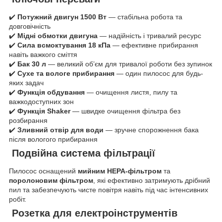
✔️
Потужний двигун 1500 Вт
— стабільна робота та
довговічність
✔️
Мідні обмотки двигуна
— надійність і тривалий ресурс
✔️
Сила всмоктування 18 кПа
— ефективне прибирання
навіть важкого сміття
✔️
Бак 30 л
— великий об’єм для тривалої роботи без зупинок
✔️
Сухе та вологе прибирання
— один пилосос для будь-
яких задач
✔️
Функція обдування
— очищення листя, пилу та
важкодоступних зон
✔️
Функція Shaker
— швидке очищення фільтра без
розбирання
✔️
Зливний отвір для води
— зручне спорожнення бака
після вологого прибирання
Подвійна система фільтрації
Пилосос оснащений
мийним HEPA-фільтром
та
поролоновим фільтром
, які ефективно затримують дрібний
пил та забезпечують чисте повітря навіть під час інтенсивних
робіт.
Розетка для електроінструментів