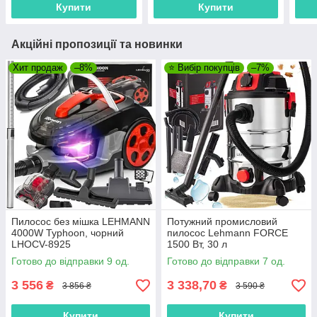
Купити
Купити
Акційні пропозиції та новинки
Хит продаж
–8%
⭐ Вибір покупців
–7%
Пилосос без мішка LEHMANN
Потужний промисловий
4000W Typhoon, чорний
пилосос Lehmann FORCE
LHOCV-8925
1500 Вт, 30 л
Готово до відправки 9 од.
Готово до відправки 7 од.
3 556
3 338,70
₴
₴
3 856 ₴
3 590 ₴
Купити
Купити