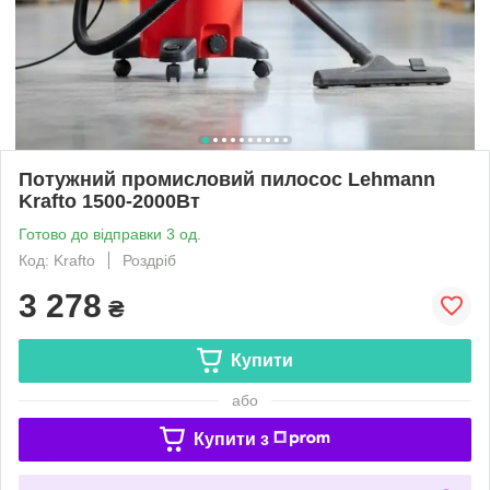
Потужний промисловий пилосос Lehmann
Krafto 1500-2000Вт
Готово до відправки 3 од.
Код: Krafto
Роздріб
3 278
₴
Купити
або
Купити з