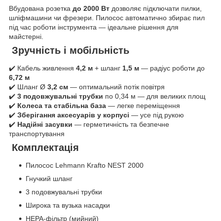
Вбудована розетка
до 2000 Вт
дозволяє підключати пилки,
шліфмашини чи фрезери. Пилосос автоматично збирає пил
під час роботи інструмента — ідеальне рішення для
майстерні.
Зручність і мобільність
✔️ Кабель живлення
4,2 м
+ шланг
1,5 м
— радіус роботи до
6,72 м
✔️ Шланг Ø
3,2 см
— оптимальний потік повітря
✔️
3 подовжувальні трубки
по 0,34 м — для великих площ
✔️
Колеса та стабільна база
— легке переміщення
✔️
Зберігання аксесуарів у корпусі
— усе під рукою
✔️
Надійні засувки
— герметичність та безпечне
транспортування
Комплектація
Пилосос Lehmann Krafto NEST 2000
Гнучкий шланг
3 подовжувальні трубки
Широка та вузька насадки
HEPA-фільтр (мийний)