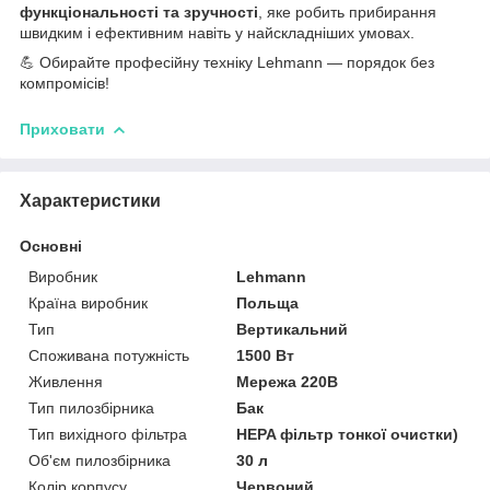
функціональності та зручності
, яке робить прибирання
швидким і ефективним навіть у найскладніших умовах.
💪 Обирайте професійну техніку Lehmann — порядок без
компромісів!
Приховати
Характеристики
Основні
Виробник
Lehmann
Країна виробник
Польща
Тип
Вертикальний
Споживана потужність
1500 Вт
Живлення
Мережа 220В
Тип пилозбірника
Бак
Тип вихідного фільтра
HEPA фільтр тонкої очистки)
Об'єм пилозбірника
30 л
Колір корпусу
Червоний