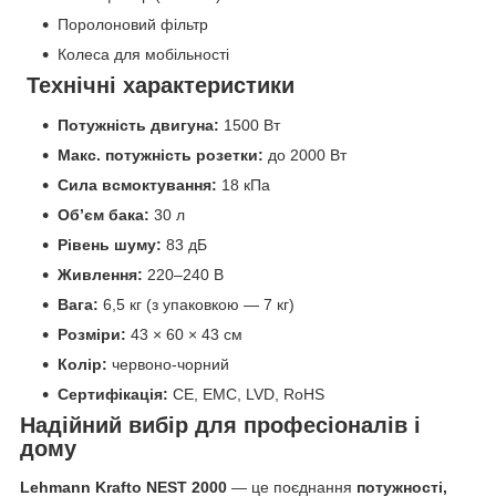
Поролоновий фільтр
Колеса для мобільності
Технічні характеристики
Потужність двигуна:
1500 Вт
Макс. потужність розетки:
до 2000 Вт
Сила всмоктування:
18 кПа
Об’єм бака:
30 л
Рівень шуму:
83 дБ
Живлення:
220–240 В
Вага:
6,5 кг (з упаковкою — 7 кг)
Розміри:
43 × 60 × 43 см
Колір:
червоно-чорний
Сертифікація:
CE, EMC, LVD, RoHS
Надійний вибір для професіоналів і
дому
Lehmann Krafto NEST 2000
— це поєднання
потужності,