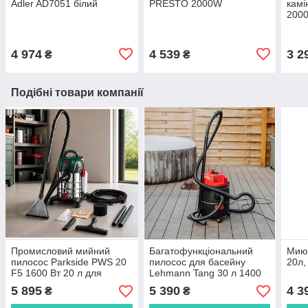
Adler AD7051 білий
PRESTO 2000W
камі
200
4 974
4 539
3 2
₴
₴
Подібні товари компанії
Промисловий мийний
Багатофункціональний
Миюч
пилосос Parkside PWS 20
пилосос для басейну
20л,
F5 1600 Вт 20 л для
Lehmann Tang 30 л 1400
сухого, вологого
Вт
5 895
5 390
4 3
₴
₴
прибирання