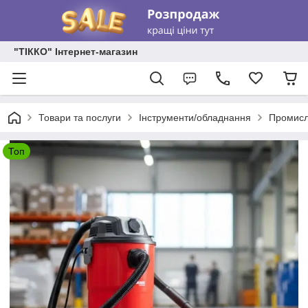
"ТІККО" Інтернет-магазин
Товари та послуги
Інструменти/обладнання
Промисл
Топ