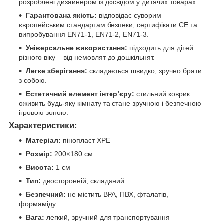
розроблені дизайнером із досвідом у дитячих товарах.
Гарантована якість:
відповідає суворим
європейським стандартам безпеки, сертифікати CE та
випробування EN71-1, EN71-2, EN71-3.
Універсальне використання:
підходить для дітей
різного віку – від немовлят до дошкільнят.
Легке зберігання:
складається швидко, зручно брати
з собою.
Естетичний елемент інтер’єру:
стильний коврик
оживить будь-яку кімнату та стане зручною і безпечною
ігровою зоною.
Характеристики:
Матеріал:
пінопласт XPE
Розмір:
200×180 см
Висота:
1 см
Тип:
двосторонній, складаний
Безпечний:
не містить BPA, ПВХ, фталатів,
формаміду
Вага:
легкий, зручний для транспортування