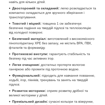
навіть для кількох дітей.
Двосторонній та складаний:
легко розкладається та
компактно складається для зручного зберігання і
транспортування.
Товстий і міцний:
товщина 1 см забезпечує
безпечне падіння на твердій підлозі та теплоізоляцію
від холодної поверхні.
Безпечний матеріал:
виготовлений з високоякісного
пінополіуретану XPE без запаху, не містить BPA, ПВХ,
фталатів та формаміду.
Протиковзкі виступи:
гарантують стабільність та
безпеку під час активних ігор.
Легке очищення:
достатньо протерти вологою
ганчіркою або промити під проточною водою.
Функціональний:
підходить для навчання повзанню,
ходьбі, ігор, пікніків, тренувань та занять на твердій
підлозі.
Розвиток моторики:
сприяє розвитку дрібної та
великої моторики у дітей.
Преміальний дизайн:
сучасні кольори та візерунки,