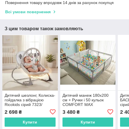
Повернення товару впродовж 14 днів за рахунок покупця
Всі умови повернення
З цим товаром також замовляють
Дитячий шезлонг, Колиска-
Дитячий манеж 180x200
Дит
гойдалка з вібрацією
см + Ручки і 50 кульок
БАС
Ricokids сірий 7323/
COMFORT MAX
сіри
705100
2 698
3 480
2 4
₴
₴
Купити
Купити