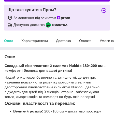
Що таке купити з Пром?
Замовлення під захистом
Доступна доставка
Опис
Характеристики
Доставка
Оплата
Умови п
Опис
Складаний пінопластовий килимок Nukido 180×200 см –
комфорт і безпека для вашої дитини!
Надайте малюкові безпечне та затишне місце для гри,
навчання повзанню та розвитку моторики з великим
двостороннім пінопластовим килимком Nukido. Ідеально
підходить для дітей від 0 місяців і старше, забезпечуючи
тепло, амортизацію та комфорт на будь-якій поверхні.
Основні властивості та переваги:
Великий розмір:
200×180 см – достатньо простору