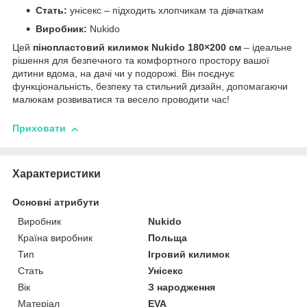
Стать:
унісекс – підходить хлопчикам та дівчаткам
Виробник:
Nukido
Цей
пінопластовий килимок Nukido 180×200 см
– ідеальне
рішення для безпечного та комфортного простору вашої
дитини вдома, на дачі чи у подорожі. Він поєднує
функціональність, безпеку та стильний дизайн, допомагаючи
малюкам розвиватися та весело проводити час!
Приховати
Характеристики
Основні атрибути
Виробник
Nukido
Країна виробник
Польща
Тип
Ігровий килимок
Стать
Унісекс
Вік
З народження
Матеріал
EVA