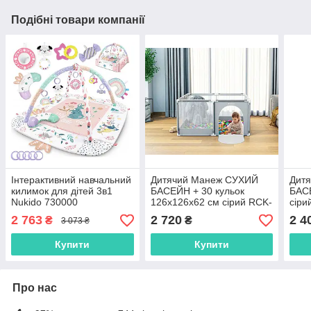
Подібні товари компанії
Інтерактивний навчальний
Дитячий Манеж СУХИЙ
Дит
килимок для дітей 3в1
БАСЕЙН + 30 кульок
БАС
Nukido 730000
126х126х62 см сірий RCK-
сіри
459 /COZY 20
2 763
2 720
2 4
₴
₴
3 073 ₴
Купити
Купити
Про нас