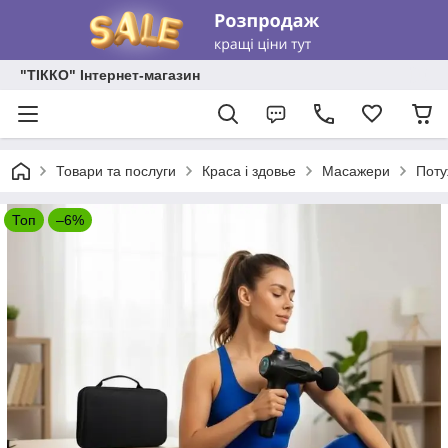
"ТІККО" Інтернет-магазин
Товари та послуги
Краса і здовье
Масажери
Поту
Топ
–6%