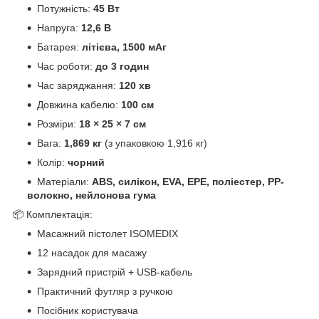
Потужність:
45 Вт
Напруга:
12,6 В
Батарея:
літієва, 1500 мАг
Час роботи:
до 3 годин
Час заряджання:
120 хв
Довжина кабелю:
100 см
Розміри:
18 × 25 × 7 см
Вага:
1,869 кг
(з упаковкою 1,916 кг)
Колір:
чорний
Матеріали:
ABS, силікон, EVA, EPE, поліестер, PP-
волокно, нейлонова гума
📦 Комплектація:
Масажний пістолет ISOMEDIX
12 насадок для масажу
Зарядний пристрій + USB-кабель
Практичний футляр з ручкою
Посібник користувача