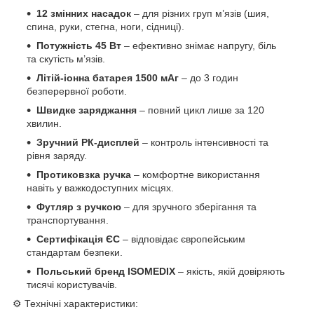
12 змінних насадок
– для різних груп м’язів (шия,
спина, руки, стегна, ноги, сідниці).
Потужність 45 Вт
– ефективно знімає напругу, біль
та скутість м’язів.
Літій-іонна батарея 1500 мАг
– до 3 годин
безперервної роботи.
Швидке заряджання
– повний цикл лише за 120
хвилин.
Зручний РК-дисплей
– контроль інтенсивності та
рівня заряду.
Протиковзка ручка
– комфортне використання
навіть у важкодоступних місцях.
Футляр з ручкою
– для зручного зберігання та
транспортування.
Сертифікація ЄС
– відповідає європейським
стандартам безпеки.
Польський бренд ISOMEDIX
– якість, якій довіряють
тисячі користувачів.
⚙️ Технічні характеристики: