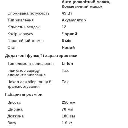
Антицелюлітний масаж,
Косметичний масаж
Споживана потужність
45 Вт
Тип живлення
Акумулятор
Кількість насадок
12
Колір корпусу
Чорний
Гарантійний термін
6 міс
Стан
Новий
Додаткові функції і характеристики
Тип елементів живлення
Li-Ion
Індикатор заряду
Так
елементів живлення
Чохол для зберігання й
Так
транспортування
Габаритні розміри
Висота
250 мм
Ширина
70 мм
Довжина
180 см
Вага
1.9 кг