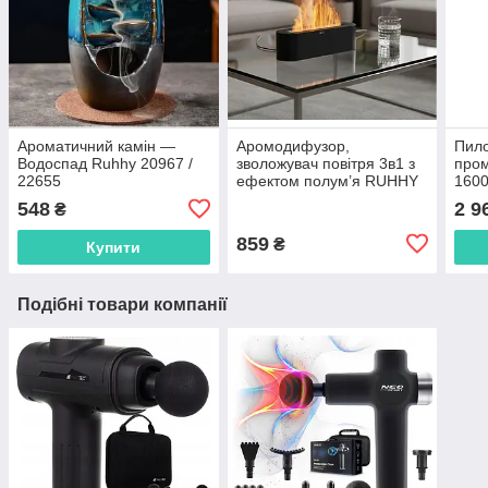
Ароматичний камін —
Аромодифузор,
Пило
Водоспад Ruhhy 20967 /
зволожувач повітря 3в1 з
пром
22655
ефектом полум’я RUHHY
1600
26328
ODK
548
2 9
₴
859
₴
Купити
Подібні товари компанії