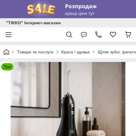
"ТІККО" Інтернет-магазин
Товари та послуги
Краса і здовье
Щітки зубні, іригат
Топ