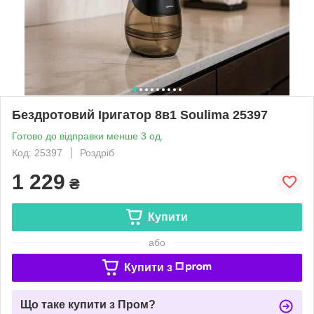
Бездротовий Іригатор 8в1 Soulima 25397
Готово до відправки менше 3 од.
Код: 25397
Роздріб
1 229
₴
Купити
або
Купити з
Що таке купити з Пром?