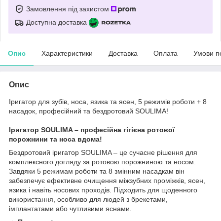
Замовлення під захистом
Доступна доставка
Опис
Характеристики
Доставка
Оплата
Умови п
Опис
Іригатор для зубів, носа, язика та ясен, 5 режимів роботи + 8
насадок, професійний та бездротовий SOULIMA!
Іригатор SOULIMA – професійна гігієна ротової
порожнини та носа вдома!
Бездротовий іригатор SOULIMA – це сучасне рішення для
комплексного догляду за ротовою порожниною та носом.
Завдяки 5 режимам роботи та 8 змінним насадкам він
забезпечує ефективне очищення міжзубних проміжків, ясен,
язика і навіть носових проходів. Підходить для щоденного
використання, особливо для людей з брекетами,
імплантатами або чутливими яснами.