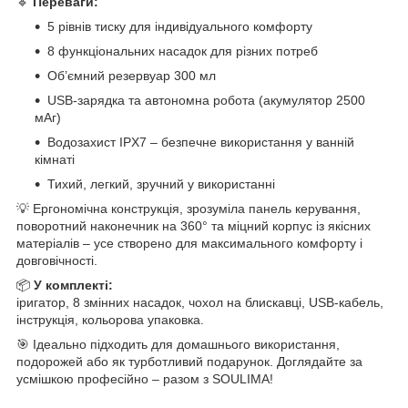
🔹
Переваги:
5 рівнів тиску для індивідуального комфорту
8 функціональних насадок для різних потреб
Об’ємний резервуар 300 мл
USB-зарядка та автономна робота (акумулятор 2500
мАг)
Водозахист IPX7 – безпечне використання у ванній
кімнаті
Тихий, легкий, зручний у використанні
💡 Ергономічна конструкція, зрозуміла панель керування,
поворотний наконечник на 360° та міцний корпус із якісних
матеріалів – усе створено для максимального комфорту і
довговічності.
📦
У комплекті:
іригатор, 8 змінних насадок, чохол на блискавці, USB-кабель,
інструкція, кольорова упаковка.
🎯 Ідеально підходить для домашнього використання,
подорожей або як турботливий подарунок. Доглядайте за
усмішкою професійно – разом з SOULIMA!