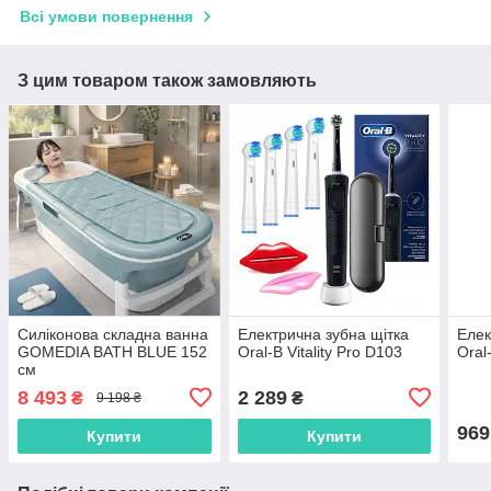
Всі умови повернення
З цим товаром також замовляють
Силіконова складна ванна
Електрична зубна щітка
Елек
GOMEDIA BATH BLUE 152
Oral-B Vitality Pro D103
Oral
см
8 493
2 289
₴
₴
9 198 ₴
969
Купити
Купити