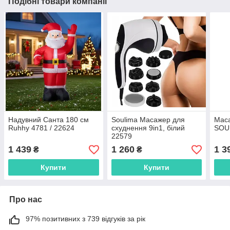
Подібні товари компанії
Надувний Санта 180 см
Soulima Масажер для
Маса
Ruhhy 4781 / 22624
схуднення 9in1, білий
SOU
22579
1 439
1 260
1 3
₴
₴
Купити
Купити
Про нас
97% позитивних з 739 відгуків за рік