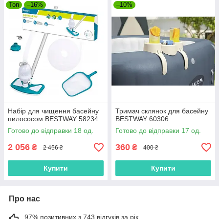
Топ
–16%
–10%
Набір для чищення басейну
Тримач склянок для басейну
пилососом BESTWAY 58234
BESTWAY 60306
Готово до відправки 18 од.
Готово до відправки 17 од.
2 056
360
₴
₴
2 456 ₴
400 ₴
Купити
Купити
Про нас
97% позитивних з 743 відгуків за рік