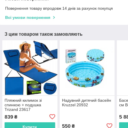
Повернення товару впродовж 14 днів за рахунок покупця
Всі умови повернення
З цим товаром також замовляють
Пляжний килимок зі
Надувний дитячий басейн
Басе
спинкою + подушка
Kruzzel 20932
см B
Trizand 23617
839
5 8
₴
550
₴
Купити