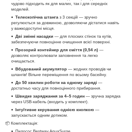
чудово підходить як для малих, так і для середніх
моделей.
Телескопічна штанга
з 3 секцій — зручно
регулюється за довжиною, дозволяючи дістатися навіть
у важкодоступні місця.
Дві змінні насадки
— для плоских стінок та кутів,
забезпечуючи повноцінне очищення всієї поверхні.
Прозорий контейнер для сміття (0,54 л)
—
дозволяє контролювати заповнення та легко
очищається.
Вбудований акумулятор
— жодних проводів чи
шлангів! Вільне переміщення по всьому басейну.
До 50 хвилин роботи на одному заряді
—
достатньо часу для повноцінного прибирання.
Швидке заряджання за 4–5 годин
— зручна зарядка
через USB-кабель (входить у комплект).
Інтуїтивне керування однією кнопкою
—
запускається одним дотиком.
📦 Комплектація:
Пилосос Bestway AquaSurge