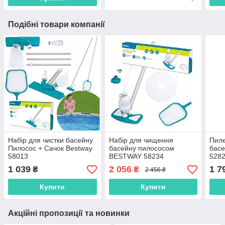
Подібні товари компанії
Набір для чистки басейну
Набір для чищення
Пиле
Пилосос + Сачок Bestway
басейну пилососом
басе
58013
BESTWAY 58234
528
1 039
2 056
1 7
₴
₴
2 456 ₴
Купити
Купити
Акційні пропозиції та новинки