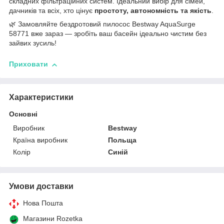
складних фільтраційних систем. Ідеальний вибір для сімей,
дачників та всіх, хто цінує
простоту, автономність та якість
.
🌿 Замовляйте бездротовий пилосос Bestway AquaSurge
58771 вже зараз — зробіть ваш басейн ідеально чистим без
зайвих зусиль!
Приховати
Характеристики
Основні
Виробник
Bestway
Країна виробник
Польща
Колір
Синій
Умови доставки
Нова Пошта
Магазини Rozetka