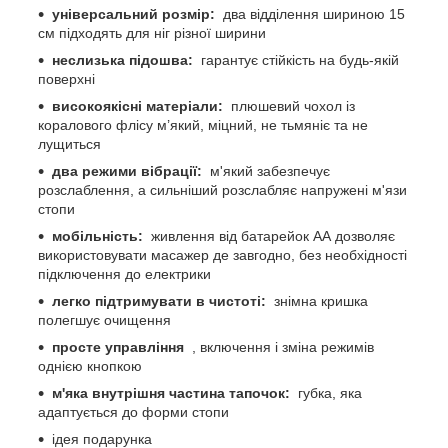
універсальний розмір:
два відділення шириною 15
см підходять для ніг різної ширини
неслизька підошва:
гарантує стійкість на будь-якій
поверхні
високоякісні матеріали:
плюшевий чохол із
коралового флісу м’який, міцний, не тьмяніє та не
лущиться
два режими вібрації:
м'який забезпечує
розслаблення, а сильніший розслабляє напружені м'язи
стопи
мобільність:
живлення від батарейок АА дозволяє
використовувати масажер де завгодно, без необхідності
підключення до електрики
легко підтримувати в чистоті:
знімна кришка
полегшує очищення
просте управління
, включення і зміна режимів
однією кнопкою
м'яка внутрішня частина тапочок:
губка, яка
адаптується до форми стопи
ідея подарунка