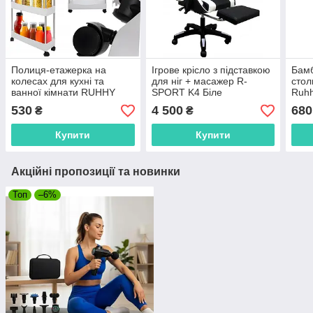
Полиця-етажерка на
Ігрове крісло з підставкою
Бамб
колесах для кухні та
для ніг + масажер R-
стол
ванної кімнати RUHHY
SPORT K4 Біле
Ruh
24291
530
4 500
680
₴
₴
Купити
Купити
Акційні пропозиції та новинки
Топ
–6%