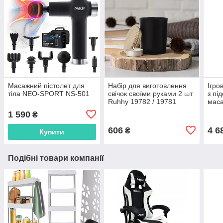
Масажний пістолет для
Набір для виготовлення
Ігро
тіла NEO-SPORT NS-501
свічок своїми руками 2 шт
з пі
Ruhhy 19782 / 19781
мас
(біла/чорна)
1 590
₴
606
4 6
₴
Купити
Подібні товари компанії