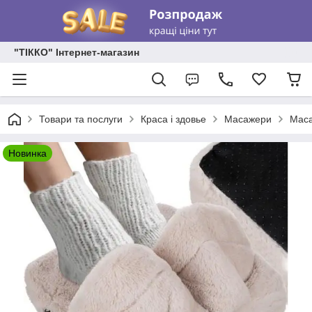
"ТІККО" Інтернет-магазин
Товари та послуги
Краса і здовье
Масажери
Маса
Новинка