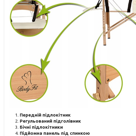
Передній підлокітник
Регульований підголівник
Бічні підлокітники
Підйомна панель під спинкою