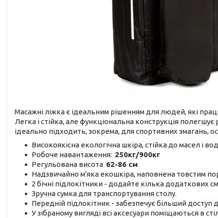
Масажні ліжка є ідеальним рішенням для людей, які прац
Легка і стійка, але функціональна конструкція полегшує
ідеально підходить, зокрема, для спортивних змагань, 
Високоякісна екологічна шкіра, стійка до масел і вод
Робоче навантаження:
250кг/900кг
Регульована висота
62-86 см
Надзвичайно м'яка екошкіра, наповнена товстим по
2 бічні підлокітники - додайте кілька додаткових 
Зручна сумка для транспортування столу.
Передній підлокітник - забезпечує більший доступ д
У зібраному вигляді всі аксесуари поміщаються в стіл