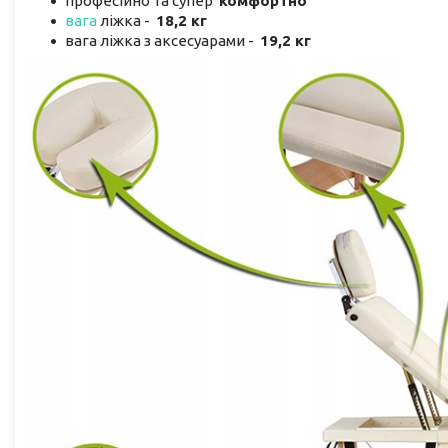
професійно та супер
комфортно
вага
ліжка -
18,2 кг
вага ліжка з аксесуарами -
19,2 кг