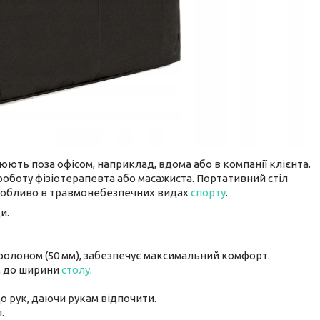
юють поза офісом, наприклад, вдома або в компанії клієнта.
 роботу фізіотерапевта або масажиста. Портативний стіл
особливо в травмонебезпечних видах
спорту
.
и.
ролоном (50 мм), забезпечує максимальний комфорт.
см до ширини
столу
.
о рук, даючи рукам відпочити.
.