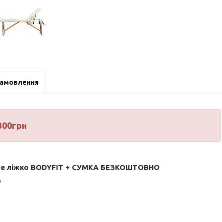
замовлення
300грн
ичне ліжко BODYFIT + СУМКА БЕЗКОШТОВНО