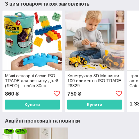
З цим товаром також замовляють
М’які сенсорні блоки ISO
Конструктор 3D Машинки
Ігра
TRADE для розвитку дітей
100 елементів ISO TRADE
авто
(ЛЕГО) – набір 80шт
26329
Catc
26575
860
750
₴
₴
1 3
Купити
Купити
Акційні пропозиції та новинки
Топ
–7%