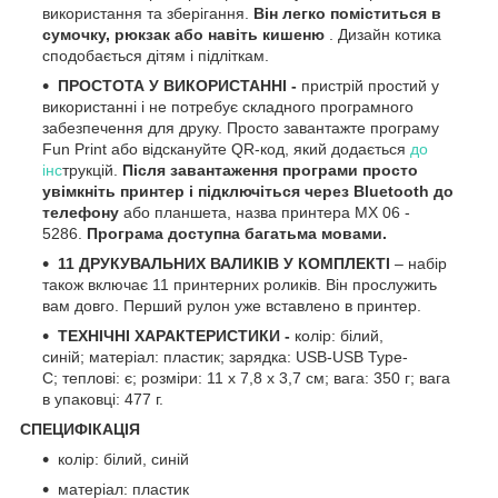
використання та зберігання.
Він легко поміститься в
сумочку, рюкзак або навіть кишеню
. Дизайн котика
сподобається дітям і підліткам.
ПРОСТОТА
У ВИКОРИСТАННІ -
пристрій простий у
використанні і не потребує складного програмного
забезпечення для друку. Просто завантажте програму
Fun Print або відскануйте QR-код, який додається
до
інс
трукцій.
Після завантаження програми просто
увімкніть принтер і підключіться через Bluetooth до
телефону
або планшета, назва принтера MX 06 -
5286.
Програма доступна багатьма мовами.
11 ДРУКУВАЛЬНИХ ВАЛИКІВ У КОМПЛЕКТІ
– набір
також включає 11 принтерних роликів. Він прослужить
вам довго. Перший рулон уже вставлено в принтер.
ТЕХНІЧНІ ХАРАКТЕРИСТИКИ -
колір: білий,
синій; матеріал: пластик; зарядка: USB-USB Type-
C; теплові: є; розміри: 11 х 7,8 х 3,7 см; вага: 350 г; вага
в упаковці: 477 г.
СПЕЦИФІКАЦІЯ
колір: білий, синій
матеріал: пластик