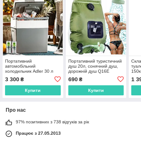
Портативний
Портативний туристичний
Скла
автомобільний
душ 20л, сонячний душ,
туал
холодильник Adler 30 л
дорожній душ Q16E
150к
(28–30 л) Adler AD 8078
поли
3 300
690
1 3
₴
₴
інши
Купити
Купити
Про нас
97% позитивних з 738 відгуків за рік
Працює з 27.05.2013