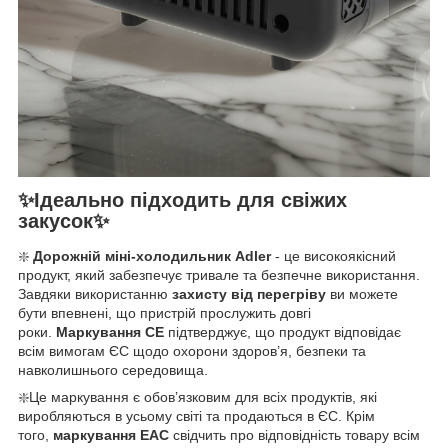
✨Ідеально підходить для свіжих
закусок✨
❇️
Дорожній міні-холодильник Adler
- це високоякісний
продукт, який забезпечує тривале та безпечне використання.
Завдяки використанню
захисту від перегріву
ви можете
бути впевнені, що пристрій прослужить довгі
роки.
Маркування CE
підтверджує, що продукт відповідає
всім вимогам ЄС щодо охорони здоров’я, безпеки та
навколишнього середовища.
❇️Це маркування є обов’язковим для всіх продуктів, які
виробляються в усьому світі та продаються в ЄС. Крім
того,
маркування EAC
свідчить про відповідність товару всім