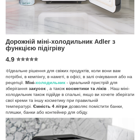
Дорожній міні-холодильник Adler з
функцією підігріву
4.9 ⭐⭐⭐⭐⭐
❇️Ідеальне рішення для свіжих продуктів, коли вони вам
потрібні, в кемпінгу, в наметі, в офісі, в залі очікування або на
рецепції.
Міні-
холодильник
- ідеальний пристрій для
зберігання
закусок
, а також
косметики та ліків
. Наш міні-
холодильник також підійде в спальні, якщо ви хочете зберігати
свої креми та іншу косметику при правильній
температурі.
Ємність 4 літри
дозволяє помістити банки,
пляшки, банки або контейнер для обіду.