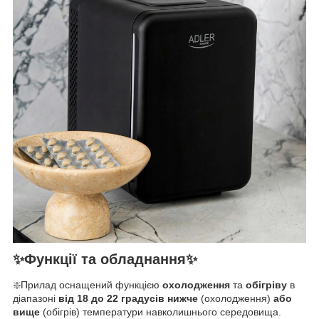
✨Функції та обладнання✨
❇️Прилад оснащений функцією
охолодження
та
обігріву
в
діапазоні
від 18 до 22 градусів нижче
(охолодження)
або
вище
(обігрів) температури навколишнього середовища.