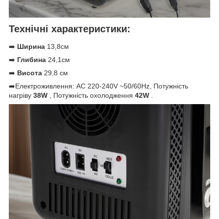
Технічні характеристики:
➡️
Ширина
13,8см
➡️
Глибина
24,1см
➡️
Висота
29,8 см
➡️Електроживлення: AC 220-240V ~50/60Hz, Потужність
нагріву
38W
, Потужність охолодження
42W
.