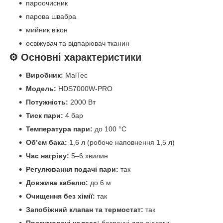
пароочисник
парова швабра
мийник вікон
освіжувач та відпарювач тканин
⚙ Основні характеристики
Виробник:
MalTec
Модель:
HDS7000W-PRO
Потужність:
2000 Вт
Тиск пари:
4 бар
Температура пари:
до 100 °C
Обʼєм бака:
1,6 л (робоче наповнення 1,5 л)
Час нагріву:
5–6 хвилин
Регулювання подачі пари:
так
Довжина кабелю:
до 6 м
Очищення без хімії:
так
Запобіжний клапан та термостат:
так
Прогумовані колеса:
безпечні для підлоги