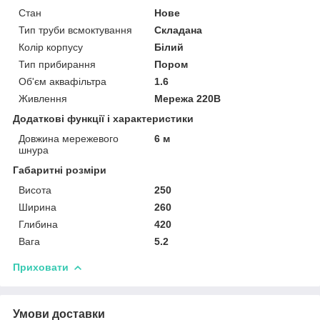
Стан
Нове
Тип труби всмоктування
Складана
Колір корпусу
Білий
Тип прибирання
Пором
Об'єм аквафільтра
1.6
Живлення
Мережа 220В
Додаткові функції і характеристики
Довжина мережевого
6 м
шнура
Габаритні розміри
Висота
250
Ширина
260
Глибина
420
Вага
5.2
Приховати
Умови доставки