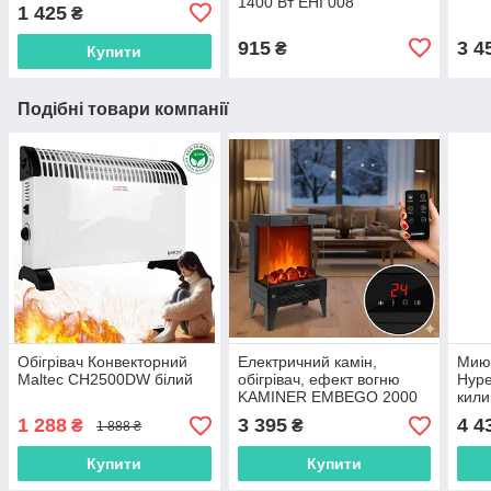
1400 Вт EHI 008
1 425
₴
915
3 4
₴
Купити
Подібні товари компанії
Обігрівач Конвекторний
Електричний камін,
Мию
Maltec CH2500DW білий
обігрівач, ефект вогню
Hype
KAMINER EMBEGO 2000
кили
Вт 26400
1 288
3 395
4 4
₴
₴
1 888 ₴
Купити
Купити