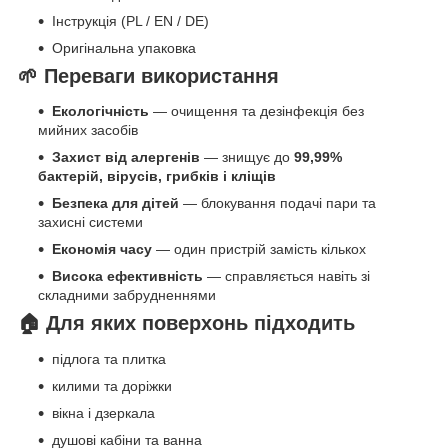
Інструкція (PL / EN / DE)
Оригінальна упаковка
🌱 Переваги використання
Екологічність
— очищення та дезінфекція без
мийних засобів
Захист від алергенів
— знищує до
99,99%
бактерій, вірусів, грибків і кліщів
Безпека для дітей
— блокування подачі пари та
захисні системи
Економія часу
— один пристрій замість кількох
Висока ефективність
— справляється навіть зі
складними забрудненнями
🏠 Для яких поверхонь підходить
підлога та плитка
килими та доріжки
вікна і дзеркала
душові кабіни та ванна