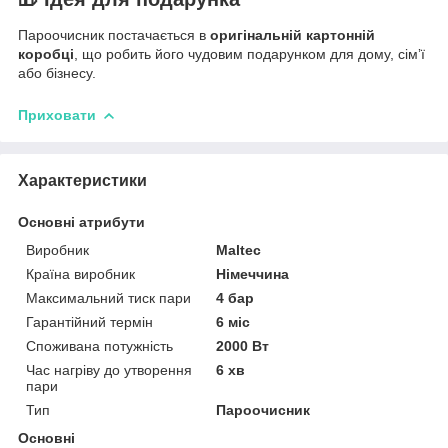
Пароочисник постачається в
оригінальній картонній
коробці
, що робить його чудовим подарунком для дому, сімʼї
або бізнесу.
Приховати
Характеристики
Основні атрибути
Виробник
Maltec
Країна виробник
Німеччина
Максимальний тиск пари
4 бар
Гарантійний термін
6 міс
Споживана потужність
2000 Вт
Час нагріву до утворення
6 хв
пари
Тип
Пароочисник
Основні