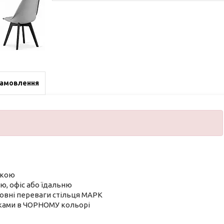
замовлення
ікою
ю, офіс або їдальню
новні переваги стільця МАРК
жками в ЧОРНОМУ кольорі