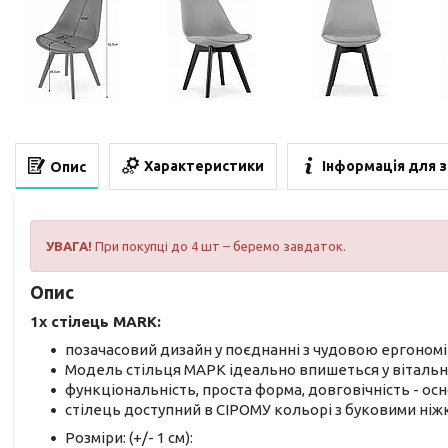
Характеристики
Інформація для 
Опис
УВАГА!
При покупці до 4 шт – беремо завдаток.
Опис
1x стілець MARK:
позачасовий дизайн у поєднанні з чудовою ергоном
Модель стільця МАРК ідеально впишеться у вітальн
функціональність, проста форма, довговічність - ос
стілець доступний в СІРОМУ кольорі з буковими ні
Розміри: (+/- 1 см):