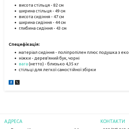
висота стільця - 82 см
ширина стільця - 49 см
висота сидіння - 47 см
ширина сидіння - 44 см
глибина сидіння - 43 см
Специфікація:
матеріал сидіння - поліпропілен плюс подушка з ек
ніжки - дерев'яний бук, чорні
вага
(нетто) - близько 4,35 кг
стільці для легкої самостійної збірки