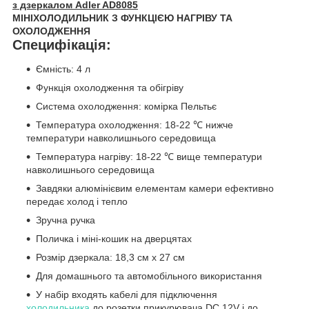
з дзеркалом Adler AD8085
МІНІХОЛОДИЛЬНИК З ФУНКЦІЄЮ НАГРІВУ ТА
ОХОЛОДЖЕННЯ
Специфікація:
Ємність: 4 л
Функція охолодження та обігріву
Система охолодження: комірка Пельтьє
Температура охолодження: 18-22 ℃ нижче
температури навколишнього середовища
Температура нагріву: 18-22 ℃ вище температури
навколишнього середовища
Завдяки алюмінієвим елементам камери ефективно
передає холод і тепло
Зручна ручка
Поличка і міні-кошик на дверцятах
Розмір дзеркала: 18,3 см х 27 см
Для домашнього та автомобільного використання
У набір входять кабелі для підключення
холодильника
до розетки прикурювача DC 12V і до