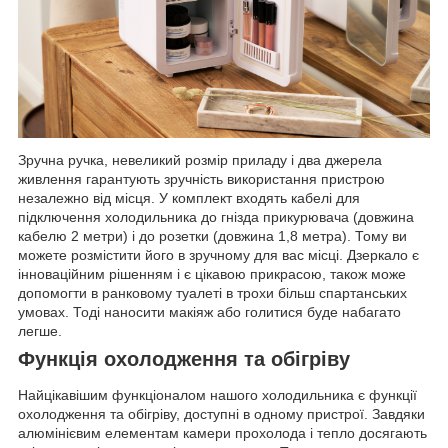
Зручна ручка, невеликий розмір приладу і два джерела
живлення гарантують зручність використання пристрою
незалежно від місця. У комплект входять кабелі для
підключення холодильника до гнізда прикурювача (довжина
кабелю 2 метри) і до розетки (довжина 1,8 метра). Тому ви
можете розмістити його в зручному для вас місці. Дзеркало є
інноваційним рішенням і є цікавою прикрасою, також може
допомогти в ранковому туалеті в трохи більш спартанських
умовах. Тоді наносити макіяж або голитися буде набагато
легше.
Функція охолодження та обігріву
Найцікавішим функціоналом нашого холодильника є функції
охолодження та обігріву, доступні в одному пристрої. Завдяки
алюмінієвим елементам камери прохолода і тепло досягають