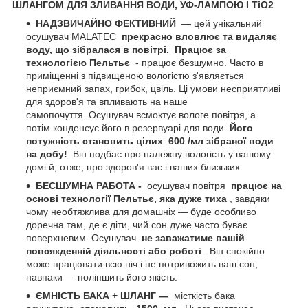
ШЛАНГОМ ДЛЯ ЗЛИВАННЯ ВОДИ, УФ-ЛАМПОЮ І TiO2
НАДЗВИЧАЙНО ФЕКТИВНИЙ
— цей унікальний
осушувач MALATEC
прекрасно вловлює та видаляє
воду, що зібралася в повітрі.
Працює за
технологією Пельтьє
- працює безшумно. Часто в
приміщенні з підвищеною вологістю з'являється
неприємний запах, грибок, цвіль. Ці умови несприятливі
для здоров'я та впливають на наше
самопочуття. Осушувач всмоктує вологе повітря, а
потім конденсує його в резервуарі для води.
Його
потужність становить цілих
600
/мл зібраної води
на добу!
Він подбає про належну вологість у вашому
домі й, отже, про здоров'я вас і ваших близьких.
БЕСШУМНА РАБОТА -
осушувач повітря
працює на
основі технології Пельтьє, яка дуже тиха
, завдяки
чому необтяжлива для домашніх — буде особливо
доречна там, де є діти, чий сон дуже часто буває
поверхневим. Осушувач
не заважатиме вашій
повсякденній діяльності або роботі
. Він спокійно
може працювати всю ніч і не потривожить ваш сон,
навпаки — поліпшить його якість.
ЄМНІСТЬ БАКА + ШЛАНГ —
місткість бака