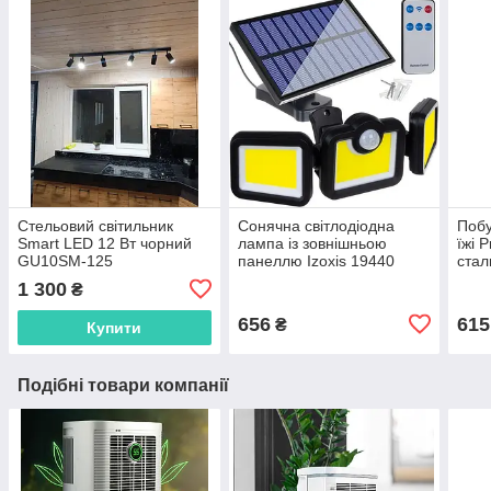
Стельовий світильник
Сонячна світлодіодна
Побу
Smart LED 12 Вт чорний
лампа із зовнішньою
їжі 
GU10SM-125
панеллю Izoxis 19440
стал
103
1 300
₴
656
615
₴
Купити
Подібні товари компанії