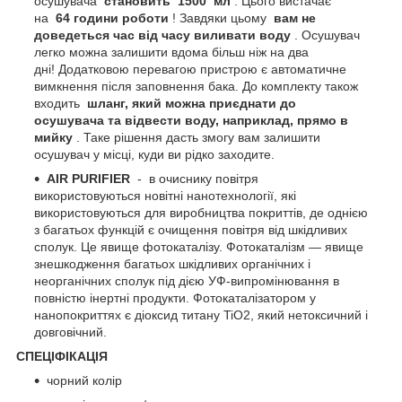
осушувача
становить
1500
мл
. Цього вистачає
на
64 години роботи
! Завдяки цьому
вам не
доведеться час від часу виливати воду
. Осушувач
легко можна залишити вдома більш ніж на два
дні! Додатковою перевагою пристрою є автоматичне
вимкнення після заповнення бака. До комплекту також
входить
шланг, який можна приєднати до
осушувача та відвести воду, наприклад, прямо в
мийку
. Таке рішення дасть змогу вам залишити
осушувач у місці, куди ви рідко заходите.
AIR PURIFIER
-
в очиснику повітря
використовуються новітні нанотехнології, які
використовуються для виробництва покриттів, де однією
з багатьох функцій є очищення повітря від шкідливих
сполук. Це явище фотокаталізу. Фотокаталізм — явище
знешкодження багатьох шкідливих органічних і
неорганічних сполук під дією УФ-випромінювання в
повністю інертні продукти. Фотокаталізатором у
нанопокриттях є діоксид титану TiO2, який нетоксичний і
довговічний.
СПЕЦІФІКАЦІЯ
чорний колір