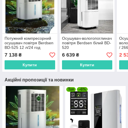
Потужний компресорний
Осушувач-вологопоглинач
Осуш
осушувач повітря Berdsen
повітря Berdsen білий BD-
воло
BD-525 12 л/24 год
520
/ 26
7 138
6 639
2 5
₴
₴
Купити
Купити
Акційні пропозиції та новинки
Топ
–6%