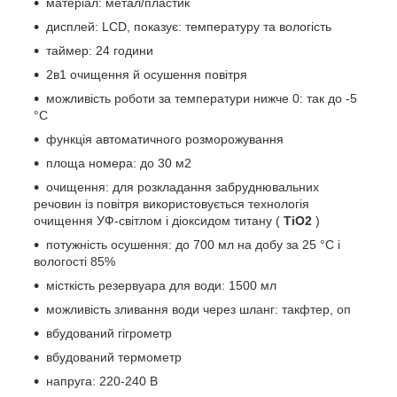
матеріал: метал/пластик
дисплей: LCD, показує: температуру та вологість
таймер: 24 години
2в1 очищення й осушення повітря
можливість роботи за температури нижче 0: так до -5
°C
функція автоматичного розморожування
площа номера: до 30 м2
очищення: для розкладання забруднювальних
речовин із повітря використовується технологія
очищення УФ-світлом і діоксидом титану (
TiO2
)
потужність осушення: до 700 мл на добу за 25 °C і
вологості 85%
місткість резервуара для води: 1500 мл
можливість зливання води через шланг: такфтер, оп
вбудований гігрометр
вбудований термометр
напруга: 220-240 В