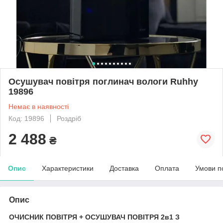
Осушувач повітря поглинач вологи Ruhhy
19896
Немає в наявності
Код: 19896
Роздріб
2 488
₴
Опис
Характеристики
Доставка
Оплата
Умови п
Опис
ОЧИСНИК ПОВІТРЯ + ОСУШУВАЧ ПОВІТРЯ 2в1 З