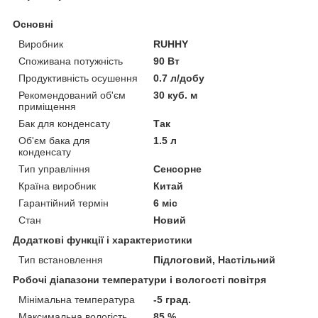
Основні
Виробник
RUHHY
Споживана потужність
90 Вт
Продуктивність осушення
0.7 л/добу
Рекомендований об'єм
30 куб. м
приміщення
Бак для конденсату
Так
Об'єм бака для
1.5 л
конденсату
Тип управління
Сенсорне
Країна виробник
Китай
Гарантійний термін
6 міс
Стан
Новий
Додаткові функції і характеристики
Тип встановлення
Підлоговий, Настільний
Робочі діапазони температури і вологості повітря
Мінімальна температура
-5 град.
Максимальна вологість
85 %