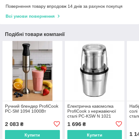
Повернення товару впродовж 14 днів за рахунок покупця
Всі умови повернення
Подібні товари компанії
Ручний блендер ProfiCook
Електрична кавомолка
Набі
PC-SM 1094 1000Вт
ProfiCook з нержавіючої
солі
сталі PC-KSW N 1021
стал
2 083
1 696
₴
₴
1 1
Купити
Купити