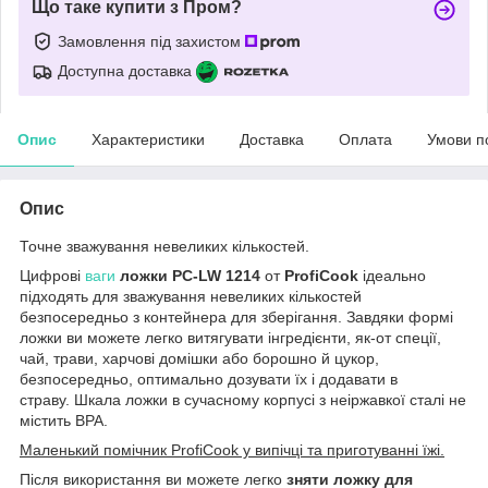
Що таке купити з Пром?
Замовлення під захистом
Доступна доставка
Опис
Характеристики
Доставка
Оплата
Умови п
Опис
Точне зважування невеликих кількостей.
Цифрові
ваги
ложки PC-LW 1214
от
ProfiCook
ідеально
підходять для зважування невеликих кількостей
безпосередньо з контейнера для зберігання. Завдяки формі
ложки ви можете легко витягувати інгредієнти, як-от спеції,
чай, трави, харчові домішки або борошно й цукор,
безпосередньо, оптимально дозувати їх і додавати в
страву. Шкала ложки в сучасному корпусі з неіржавкої сталі не
містить BPA.
Маленький помічник ProfiCook у випічці та приготуванні їжі.
Після використання ви можете легко
зняти
ложку для