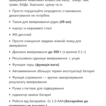
трави, БАДи, борошно, цукор та ін.
Просто порціонуйте інгредієнти з паковання,
декантування не потрібне.
Також для вимірювання рідин
(45 мл)
корпус із неіржавкої сталі
ЖК дисплей
Просте очищення завдяки знімній ложці для
зважування
Діапазон вимірювання
до 300 г
(з кроком 0,1 г)
Регульована одиниця вимірювання: г, унція
Функция тары (
функція ваги)
Автовимкнення збільшує термін експлуатації батареї
Функція утримання — зручне заморожування
результату вимірювання
Ручка з петлею для підвішування
індикатор заміни батареї
Робота від батарейок: 2x 1,5 AAA
(батарейки до
комплекту не входять)