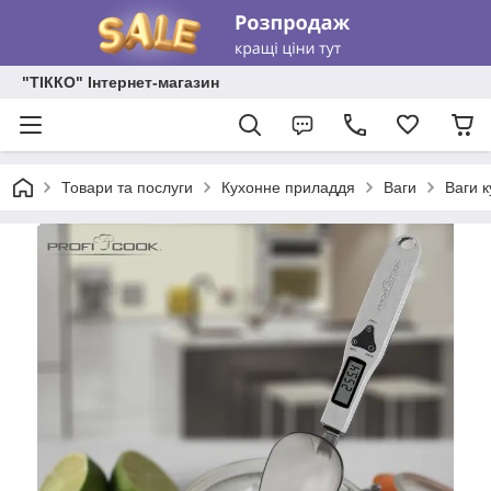
"ТІККО" Інтернет-магазин
Товари та послуги
Кухонне приладдя
Ваги
Ваги к