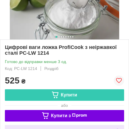
Цифрові ваги ложка ProfiCook з неіржавкої
сталі PC-LW 1214
Готово до відправки менше 3 од.
Код: PC-LW 1214
Роздріб
525
₴
Купити
або
Купити з