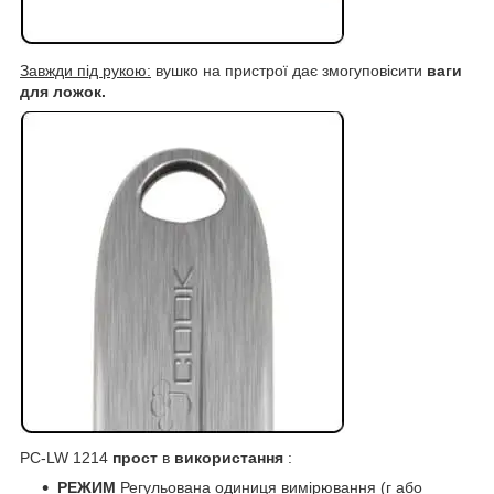
Завжди під рукою:
вушко на пристрої дає змогуповісити
ваги
для ложок.
PC-LW 1214
прост
в
використання
:
РЕЖИМ
Регульована одиниця вимірювання (г або