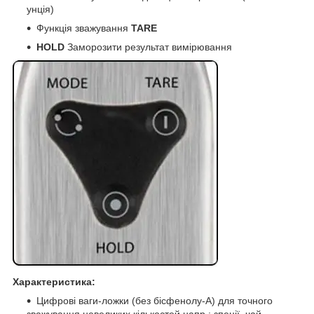
унція)
Функція зважування
TARE
HOLD
Заморозити результат вимірювання
Характеристика:
Цифрові ваги-ложки (без бісфенолу-А) для точного
зважування невеликих кількостей напр.: зпеції, чай,