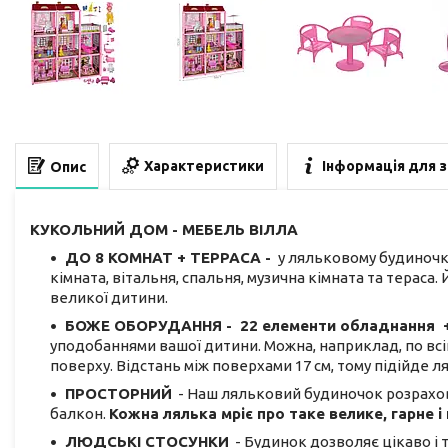
Характеристики
Інформація для 
Опис
КУКОЛЬНИЙ ДОМ - МЕБЕЛЬ ВІЛЛА
ДО 8 КОМНАТ + ТЕРРАСА -
у ляльковому будиноч
кімната, вітальня, спальня, музична кімната та тераса.
великої дитини.
БОЖЕ ОБОРУДАННЯ -
22 елементи обладнання 
уподобаннями вашої дитини. Можна, наприклад, по всі
поверху. Відстань між поверхами 17 см, тому підійде 
ПРОСТОРНИЙ
- Наш ляльковий будиночок розраховани
балкон.
Кожна лялька мріє про таке велике, гарне і
ЛЮДСЬКІ СТОСУНКИ
- Будинок дозволяє цікаво і т