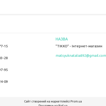
77-15
"ТІККО" - Інтернет-магазин
matsyuknatalia892@gmail.co
03-28
97-95
24-09
Сайт створений на маркетплейсі
Prom.ua
Продавець на Bigl.ua