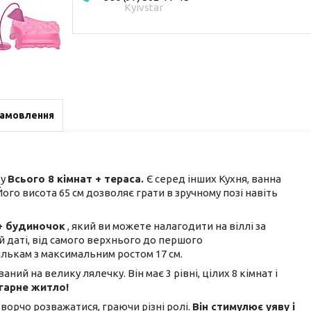
Kyivstar
замовлення
ку
Всього 8 кімнат + тераса.
Є серед інших Кухня, ванна
 Його висота 65 см дозволяє грати в зручному позі навіть
+ будиночок
, який ви можете налагодити на віллі за
й даті, від самого верхнього до першого
лялькам з максимальним ростом 17 см.
й на велику лялечку. Він має 3 рівні, цілих 8 кімнат і
 гарне житло!
ворчо розважатися, граючи різні ролі.
Він стимулює уяву і