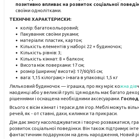
позитивно впливає на розвиток соціальної поведі
своїми однолітками.
ТЕХНІЧНІ ХАРАКТЕРИСКИ:
колір: багатокольоровий;
Пакування: своїми руками;
матеріали: пластик, картон;
Кількість елементів у наборі: 22 + будиночок;
Кількість рівнів: 3;
Кількість кімнат: 8 + балкон;
Висота між поверхами: 17 см;
розмір (ширини/ висоти): 17/60/65 см;
вага: 1,15 кілограм;> i>вага в упаковці: 1,5 кг
Ляльковий будиночок — іграшка, про яку мріє ко
жна дів
наодинці або у великій групі. Ця модель має багато дек
рішеннями і оснащена необхідними аксесуарами.
Господ
Всього є вісім кімнат і тераси для ігор. Меблі можуть віл
речей, як - от ставні, дахи, килимки та прикраси.
Дім дає змогу насолоджуватися і творчо розважатися, граю
розвиток соціальної поведінки. Він також підтримує інте
фантастичним подарунком на день народження, Новий рік