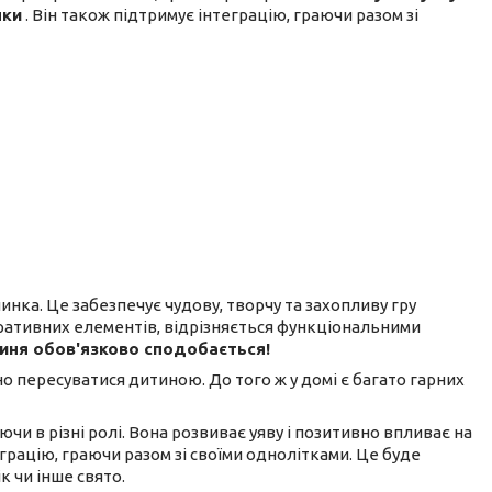
нки
. Він також підтримує інтеграцію, граючи разом зі
чинка. Це забезпечує чудову, творчу та захопливу гру
оративних елементів, відрізняється функціональними
иня обов'язково сподобається!
ьно пересуватися дитиною. До того ж у домі є багато гарних
чи в різні ролі. Вона розвиває уяву і позитивно впливає на
грацію, граючи разом зі своїми однолітками. Це буде
 чи інше свято.