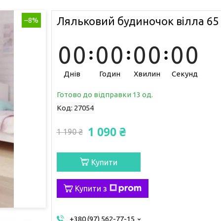
Ляльковий будиночок вілла 65 
–8%
0
0
0
0
0
0
0
0
Днів
Годин
Хвилин
Секунд
Готово до відправки 13 од.
Код:
27054
1 090 ₴
1 190 ₴
Купити
Купити з
+380 (97) 562-77-15