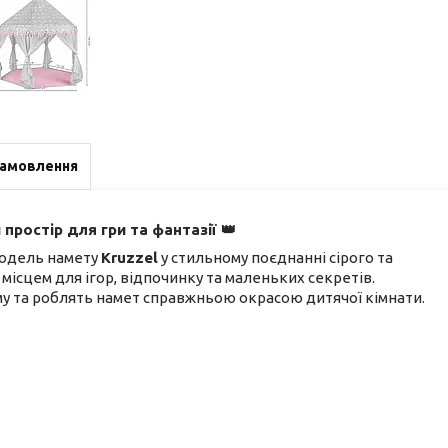
замовлення
простір для гри та фантазії 👑
модель намету
Kruzzel
у стильному поєднанні сірого та
ісцем для ігор, відпочинку та маленьких секретів.
 та роблять намет справжньою окрасою дитячої кімнати.