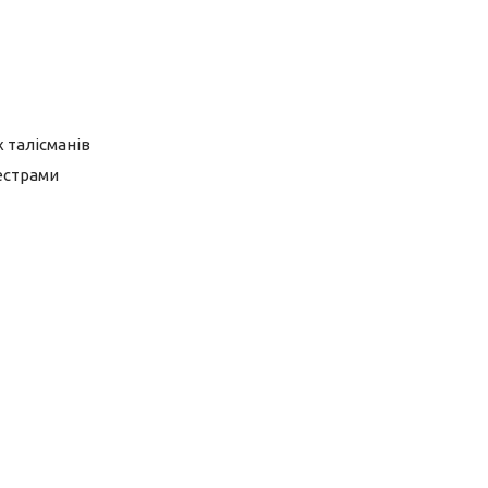
 талісманів
сестрами