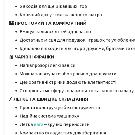
6 входів для ще цікавіших ігор
Конічний дах у стилі казкового шатра
🏰 ПРОСТОРИЙ ТА КОМФОРТНИЙ
Вміщує кількох дітей одночасно
Достатньо місця для подушок, іграшок та улюблених
Ідеально підходить для ігор з друзями, братами та 
🎀 ЧАРІВНІ ФІРАНКИ
Напівпрозорі легкі завіси
Можна зав’язувати або красиво драпірувати
Декоративні стрічки додають елегантності
Створює атмосферу справжнього казкового палацу
⚡ ЛЕГКЕ ТА ШВИДКЕ СКЛАДАННЯ
Проста конструкція без інструментів
Надійна система «защіпок»
Легка
вага
– зручно переносити
Компактно складається для зберігання