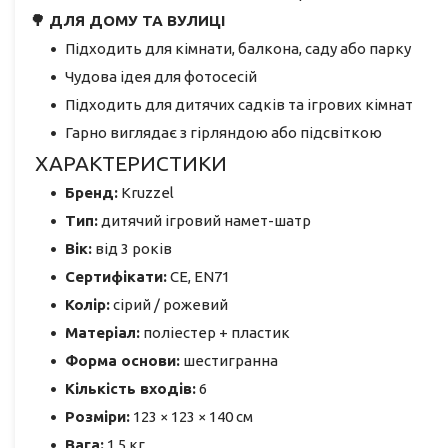
🌳 ДЛЯ ДОМУ ТА ВУЛИЦІ
Підходить для кімнати, балкона, саду або парку
Чудова ідея для фотосесій
Підходить для дитячих садків та ігрових кімнат
Гарно виглядає з гірляндою або підсвіткою
ХАРАКТЕРИСТИКИ
Бренд:
Kruzzel
Тип:
дитячий ігровий намет-шатр
Вік:
від 3 років
Сертифікати:
CE, EN71
Колір:
сірий / рожевий
Матеріал:
поліестер + пластик
Форма основи:
шестигранна
Кількість входів:
6
Розміри:
123 × 123 × 140 см
Вага:
1,5 кг